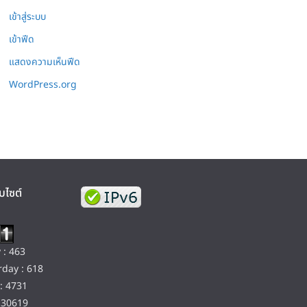
เข้าสู่ระบบ
เข้าฟีด
แสดงความเห็นฟีด
WordPress.org
บไซต์
 : 463
day : 618
: 4731
130619