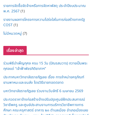
รายการจัดซื้อจัดจ้างหรือการจัดหาพัสดุ ประจำปีงบประมาณ
พ.ศ. 2567
(1)
รายงานผลการโครงการความโปร่งใสในการก่อสร้างภาครัฐ
COST
(1)
ไม่มีหมวดหมู่
(7)
เรื่องล่าสุด
ร่วมพิธีบำเพ็ญกุศล ครบ 15 วัน (ปัณรสมวาร) ถวายเป็นพระ
กุศลแด่ “เจ้าฟ้าพัชรกิติยาภาฯ”
ประกาศมหาวิทยาลัยราชภัฏเลย เรื่อง การจำหน่ายครุภัณฑ์
ยานพาหนะและขนส่ง โดยวิธีขายทอดตลาด
มหาวิทยาลัยราชภัฏเลย ร่วมงานวันจักรี 6 เมษายน 2569
ประกวดราคาจ้างก่อสร้างจ้างปรับปรุงศูนย์ฝึกประสบการณ์
วิชาชีพครู และศูนย์ประสานงานการบริการวิชาชีพทางการ
ศึกษา คณะครุศาสตร์ อาคาร ๒๓ ตำบลเมือง อำเภอเมืองเลย