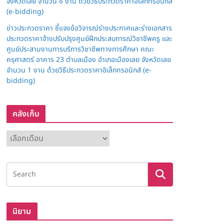
จังหวัดเลย จำนวน ๑ งาน ด้วยวิธีประกวดราคาอิเล็กทรอนิกส์
(e-bidding)
ข่าวประกวดราคา ชี้แจงข้อวิจารณ์ร่างประกาศและร่างเอกสาร
ประกวดราคาจ้างปรับปรุงศูนย์ฝึกประสบการณ์วิชาชีพครู และ
ศูนย์ประสานงานการบริการวิชาชีพทางการศึกษา คณะ
ครุศาสตร์ อาคาร 23 ตำบลเมือง อำเภอเมืองเลย จังหวัดเลย
จำนวน 1 งาน ด้วยวิธีประกวดราคาอิเล็กทรอนิกส์ (e-
bidding)
คลังเก็บ
ค
ลั
ง
เ
ก็
บ
นิยาม