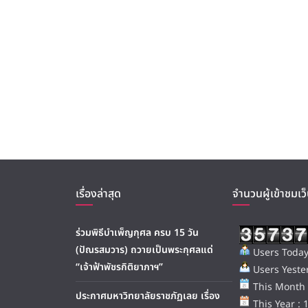
เรื่องล่าสุด
จำนวนผู้เข้าชมเว็
ร่วมพิธีบำเพ็ญกุศล ครบ 15 วัน
(ปัณรสมวาร) ถวายเป็นพระกุศลแด่
Users Today
“เจ้าฟ้าพัชรกิติยาภาฯ”
Users Yester
This Month 
ประกาศมหาวิทยาลัยราชภัฏเลย เรื่อง
This Year : 