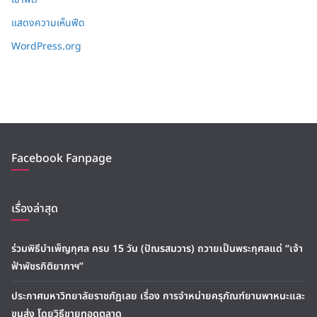
แสดงความเห็นฟีด
WordPress.org
Facebook Fanpage
เรื่องล่าสุด
ร่วมพิธีบำเพ็ญกุศล ครบ 15 วัน (ปัณรสมวาร) ถวายเป็นพระกุศลแด่ “เจ้า
ฟ้าพัชรกิติยาภาฯ”
ประกาศมหาวิทยาลัยราชภัฏเลย เรื่อง การจำหน่ายครุภัณฑ์ยานพาหนะและ
ขนส่ง โดยวิธีขายทอดตลาด