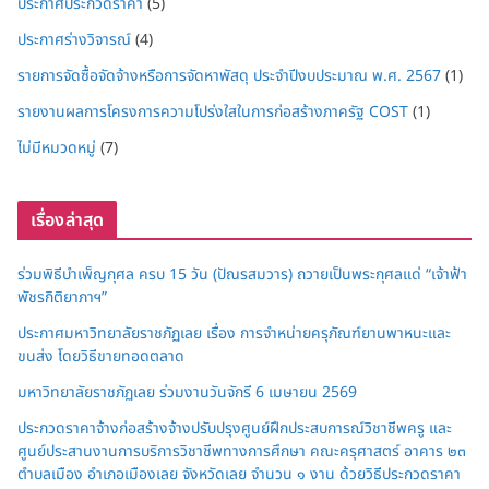
ประกาศประกวดราคา
(5)
ประกาศร่างวิจารณ์
(4)
รายการจัดซื้อจัดจ้างหรือการจัดหาพัสดุ ประจำปีงบประมาณ พ.ศ. 2567
(1)
รายงานผลการโครงการความโปร่งใสในการก่อสร้างภาครัฐ COST
(1)
ไม่มีหมวดหมู่
(7)
เรื่องล่าสุด
ร่วมพิธีบำเพ็ญกุศล ครบ 15 วัน (ปัณรสมวาร) ถวายเป็นพระกุศลแด่ “เจ้าฟ้า
พัชรกิติยาภาฯ”
ประกาศมหาวิทยาลัยราชภัฏเลย เรื่อง การจำหน่ายครุภัณฑ์ยานพาหนะและ
ขนส่ง โดยวิธีขายทอดตลาด
มหาวิทยาลัยราชภัฏเลย ร่วมงานวันจักรี 6 เมษายน 2569
ประกวดราคาจ้างก่อสร้างจ้างปรับปรุงศูนย์ฝึกประสบการณ์วิชาชีพครู และ
ศูนย์ประสานงานการบริการวิชาชีพทางการศึกษา คณะครุศาสตร์ อาคาร ๒๓
ตำบลเมือง อำเภอเมืองเลย จังหวัดเลย จำนวน ๑ งาน ด้วยวิธีประกวดราคา