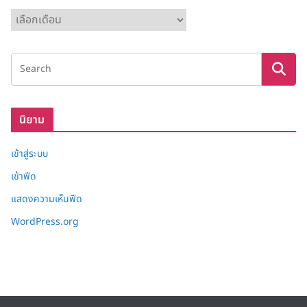
ค
ลั
ง
เ
ก็
บ
นิยาม
เข้าสู่ระบบ
เข้าฟีด
แสดงความเห็นฟีด
WordPress.org