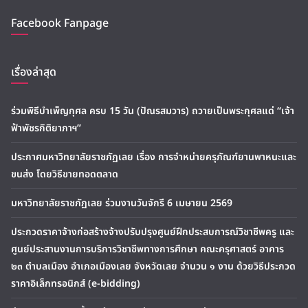
Facebook Fanpage
เรื่องล่าสุด
ร่วมพิธีบำเพ็ญกุศล ครบ 15 วัน (ปัณรสมวาร) ถวายเป็นพระกุศลแด่ “เจ้า
ฟ้าพัชรกิติยาภาฯ”
ประกาศมหาวิทยาลัยราชภัฏเลย เรื่อง การจำหน่ายครุภัณฑ์ยานพาหนะและ
ขนส่ง โดยวิธีขายทอดตลาด
มหาวิทยาลัยราชภัฏเลย ร่วมงานวันจักรี 6 เมษายน 2569
ประกวดราคาจ้างก่อสร้างจ้างปรับปรุงศูนย์ฝึกประสบการณ์วิชาชีพครู และ
ศูนย์ประสานงานการบริการวิชาชีพทางการศึกษา คณะครุศาสตร์ อาคาร
๒๓ ตำบลเมือง อำเภอเมืองเลย จังหวัดเลย จำนวน ๑ งาน ด้วยวิธีประกวด
ราคาอิเล็กทรอนิกส์ (e-bidding)