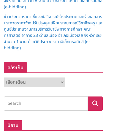
จังหวัดเลย จำนวน ๑ งาน ด้วยวิธีประกวดราคาอิเล็กทรอนิกส์
(e-bidding)
ข่าวประกวดราคา ชี้แจงข้อวิจารณ์ร่างประกาศและร่างเอกสาร
ประกวดราคาจ้างปรับปรุงศูนย์ฝึกประสบการณ์วิชาชีพครู และ
ศูนย์ประสานงานการบริการวิชาชีพทางการศึกษา คณะ
ครุศาสตร์ อาคาร 23 ตำบลเมือง อำเภอเมืองเลย จังหวัดเลย
จำนวน 1 งาน ด้วยวิธีประกวดราคาอิเล็กทรอนิกส์ (e-
bidding)
คลังเก็บ
ค
ลั
ง
เ
ก็
บ
นิยาม