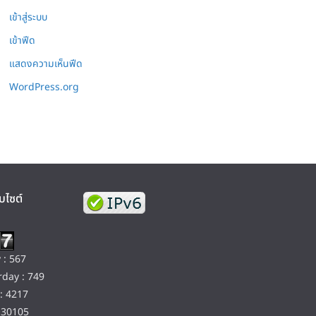
เข้าสู่ระบบ
เข้าฟีด
แสดงความเห็นฟีด
WordPress.org
บไซต์
 : 567
day : 749
: 4217
130105