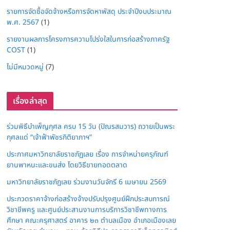
รายการจัดซื้อจัดจ้างหรือการจัดหาพัสดุ ประจำปีงบประมาณ
พ.ศ. 2567
(1)
รายงานผลการโครงการความโปร่งใสในการก่อสร้างภาครัฐ
COST
(1)
ไม่มีหมวดหมู่
(7)
เรื่องล่าสุด
ร่วมพิธีบำเพ็ญกุศล ครบ 15 วัน (ปัณรสมวาร) ถวายเป็นพระ
กุศลแด่ “เจ้าฟ้าพัชรกิติยาภาฯ”
ประกาศมหาวิทยาลัยราชภัฏเลย เรื่อง การจำหน่ายครุภัณฑ์
ยานพาหนะและขนส่ง โดยวิธีขายทอดตลาด
มหาวิทยาลัยราชภัฏเลย ร่วมงานวันจักรี 6 เมษายน 2569
ประกวดราคาจ้างก่อสร้างจ้างปรับปรุงศูนย์ฝึกประสบการณ์
วิชาชีพครู และศูนย์ประสานงานการบริการวิชาชีพทางการ
ศึกษา คณะครุศาสตร์ อาคาร ๒๓ ตำบลเมือง อำเภอเมืองเลย