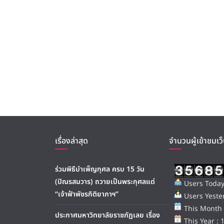
เรื่องล่าสุด
จำนวนผู้เข้าชมเว็
ร่วมพิธีบำเพ็ญกุศล ครบ 15 วัน
(ปัณรสมวาร) ถวายเป็นพระกุศลแด่
Users Today
“เจ้าฟ้าพัชรกิติยาภาฯ”
Users Yester
This Month 
ประกาศมหาวิทยาลัยราชภัฏเลย เรื่อง
This Year : 