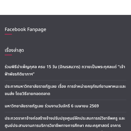
Facebook Fanpage
เรื่องล่าสุด
ร่วมพิธีบำเพ็ญกุศล ครบ 15 วัน (ปัณรสมวาร) ถวายเป็นพระกุศลแด่ “เจ้า
ฟ้าพัชรกิติยาภาฯ”
ประกาศมหาวิทยาลัยราชภัฏเลย เรื่อง การจำหน่ายครุภัณฑ์ยานพาหนะและ
ขนส่ง โดยวิธีขายทอดตลาด
มหาวิทยาลัยราชภัฏเลย ร่วมงานวันจักรี 6 เมษายน 2569
ประกวดราคาจ้างก่อสร้างจ้างปรับปรุงศูนย์ฝึกประสบการณ์วิชาชีพครู และ
ศูนย์ประสานงานการบริการวิชาชีพทางการศึกษา คณะครุศาสตร์ อาคาร