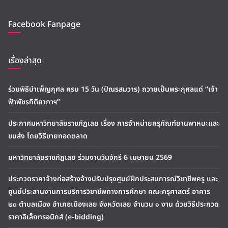
Facebook Fanpage
เรื่องล่าสุด
ร่วมพิธีบำเพ็ญกุศล ครบ 15 วัน (ปัณรสมวาร) ถวายเป็นพระกุศลแด่ “เจ้า
ฟ้าพัชรกิติยาภาฯ”
ประกาศมหาวิทยาลัยราชภัฏเลย เรื่อง การจำหน่ายครุภัณฑ์ยานพาหนะและ
ขนส่ง โดยวิธีขายทอดตลาด
มหาวิทยาลัยราชภัฏเลย ร่วมงานวันจักรี 6 เมษายน 2569
ประกวดราคาจ้างก่อสร้างจ้างปรับปรุงศูนย์ฝึกประสบการณ์วิชาชีพครู และ
ศูนย์ประสานงานการบริการวิชาชีพทางการศึกษา คณะครุศาสตร์ อาคาร
๒๓ ตำบลเมือง อำเภอเมืองเลย จังหวัดเลย จำนวน ๑ งาน ด้วยวิธีประกวด
ราคาอิเล็กทรอนิกส์ (e-bidding)