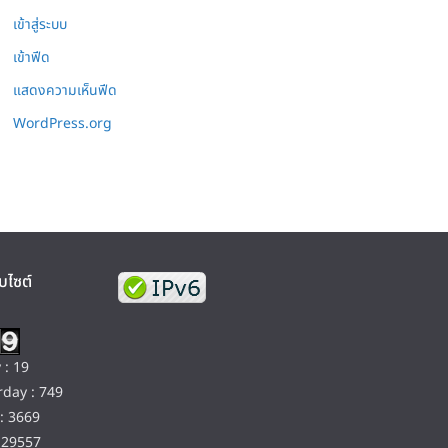
เข้าสู่ระบบ
เข้าฟีด
แสดงความเห็นฟีด
WordPress.org
บไซต์
 : 19
day : 749
: 3669
129557