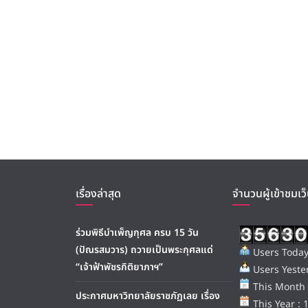
เรื่องล่าสุด
จำนวนผู้เข้าชมเว็
ร่วมพิธีบำเพ็ญกุศล ครบ 15 วัน
(ปัณรสมวาร) ถวายเป็นพระกุศลแด่
Users Today
“เจ้าฟ้าพัชรกิติยาภาฯ”
Users Yester
This Month 
ประกาศมหาวิทยาลัยราชภัฏเลย เรื่อง
This Year : 