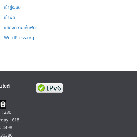
เข้าสู่ระบบ
เข้าฟีด
แสดงความเห็นฟีด
WordPress.org
บไซต์
 : 230
day : 618
: 4498
130386