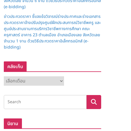
จังหวัดเลย จำนวน ๑ งาน ด้วยวิธีประกวดราคาอิเล็กทรอนิกส์
(e-bidding)
ข่าวประกวดราคา ชี้แจงข้อวิจารณ์ร่างประกาศและร่างเอกสาร
ประกวดราคาจ้างปรับปรุงศูนย์ฝึกประสบการณ์วิชาชีพครู และ
ศูนย์ประสานงานการบริการวิชาชีพทางการศึกษา คณะ
ครุศาสตร์ อาคาร 23 ตำบลเมือง อำเภอเมืองเลย จังหวัดเลย
จำนวน 1 งาน ด้วยวิธีประกวดราคาอิเล็กทรอนิกส์ (e-
bidding)
คลังเก็บ
ค
ลั
ง
เ
ก็
บ
นิยาม