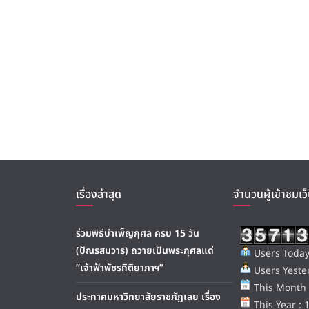
เรื่องล่าสุด
จำนวนผู้เข้าชมเว็
ร่วมพิธีบำเพ็ญกุศล ครบ 15 วัน
(ปัณรสมวาร) ถวายเป็นพระกุศลแด่
Users Today
“เจ้าฟ้าพัชรกิติยาภาฯ”
Users Yester
This Month 
ประกาศมหาวิทยาลัยราชภัฏเลย เรื่อง
This Year : 