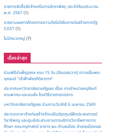
รายการจัดซื้อจัดจ้างหรือการจัดหาพัสดุ ประจำปีงบประมาณ
พ.ศ. 2567
(1)
รายงานผลการโครงการความโปร่งใสในการก่อสร้างภาครัฐ
COST
(1)
ไม่มีหมวดหมู่
(7)
เรื่องล่าสุด
ร่วมพิธีบำเพ็ญกุศล ครบ 15 วัน (ปัณรสมวาร) ถวายเป็นพระ
กุศลแด่ “เจ้าฟ้าพัชรกิติยาภาฯ”
ประกาศมหาวิทยาลัยราชภัฏเลย เรื่อง การจำหน่ายครุภัณฑ์
ยานพาหนะและขนส่ง โดยวิธีขายทอดตลาด
มหาวิทยาลัยราชภัฏเลย ร่วมงานวันจักรี 6 เมษายน 2569
ประกวดราคาจ้างก่อสร้างจ้างปรับปรุงศูนย์ฝึกประสบการณ์
วิชาชีพครู และศูนย์ประสานงานการบริการวิชาชีพทางการ
ศึกษา คณะครุศาสตร์ อาคาร ๒๓ ตำบลเมือง อำเภอเมืองเลย