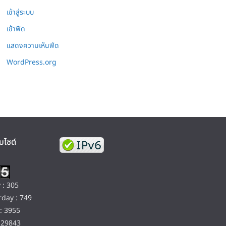
เข้าสู่ระบบ
เข้าฟีด
แสดงความเห็นฟีด
WordPress.org
บไซต์
 : 305
day : 749
: 3955
129843