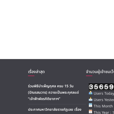
เรื่องล่าสุด
จำนวนผู้เข้าชมเว็
ร่วมพิธีบำเพ็ญกุศล ครบ 15 วัน
(ปัณรสมวาร) ถวายเป็นพระกุศลแด่
Users Today
“เจ้าฟ้าพัชรกิติยาภาฯ”
Users Yester
This Month 
ประกาศมหาวิทยาลัยราชภัฏเลย เรื่อง
This Year : 