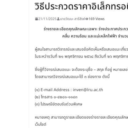
วิธีประกวดราคาอิเล็กทรอ
21/11/2025
นายวัฒนะ สารีสิงห์
169 Views
ร่างรายละเอียดคุณลักษณะเฉพาะ ร่างประกาศประกว
คลื่น ความร้อน และแม่เหล็กไฟฟ้า จำนวน
ผู้สนใจสามารถวิจารณ์และเสนอข้อคิดเห็นหรือเสนอแนะเกี่ย
ในระหว่างวันที่ ๒๑ พฤศจิกายน ๒๕๖๘ ถึงวันที่ ๒๖ พฤศจิก
ซึ่งผู้ที่วิจารณ์เสนอแนะ จะต้องระบุชื่อ – สกุล ที่อยู่ หมายเ
โดยสามารถวิจารณ์เสนอแนะได้ ๓ ช่องทาง ดังนี้
(๑) E-mail Address : inven@lru.ac.th
(๒) โทรสาร ๐-๔๒๘๑-๑๑๔๓
(๓) ไปรษณีย์ตอบรับด่วนพิเศษ
หมายเหตุ สามารถดูรายละเอียดของร่างรายละเอียดคุณลักษ
เว็บไซต์