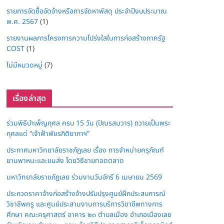
รายการจัดซื้อจัดจ้างหรือการจัดหาพัสดุ ประจำปีงบประมาณ
พ.ศ. 2567
(1)
รายงานผลการโครงการความโปร่งใสในการก่อสร้างภาครัฐ
COST
(1)
ไม่มีหมวดหมู่
(7)
เรื่องล่าสุด
ร่วมพิธีบำเพ็ญกุศล ครบ 15 วัน (ปัณรสมวาร) ถวายเป็นพระ
กุศลแด่ “เจ้าฟ้าพัชรกิติยาภาฯ”
ประกาศมหาวิทยาลัยราชภัฏเลย เรื่อง การจำหน่ายครุภัณฑ์
ยานพาหนะและขนส่ง โดยวิธีขายทอดตลาด
มหาวิทยาลัยราชภัฏเลย ร่วมงานวันจักรี 6 เมษายน 2569
ประกวดราคาจ้างก่อสร้างจ้างปรับปรุงศูนย์ฝึกประสบการณ์
วิชาชีพครู และศูนย์ประสานงานการบริการวิชาชีพทางการ
ศึกษา คณะครุศาสตร์ อาคาร ๒๓ ตำบลเมือง อำเภอเมืองเลย