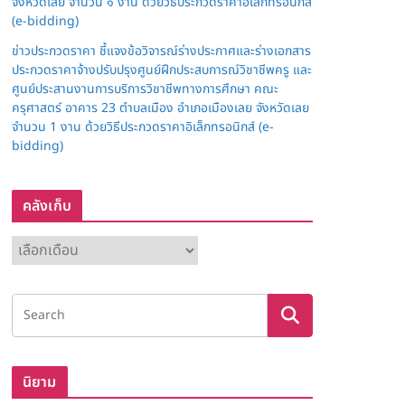
จังหวัดเลย จำนวน ๑ งาน ด้วยวิธีประกวดราคาอิเล็กทรอนิกส์
(e-bidding)
ข่าวประกวดราคา ชี้แจงข้อวิจารณ์ร่างประกาศและร่างเอกสาร
ประกวดราคาจ้างปรับปรุงศูนย์ฝึกประสบการณ์วิชาชีพครู และ
ศูนย์ประสานงานการบริการวิชาชีพทางการศึกษา คณะ
ครุศาสตร์ อาคาร 23 ตำบลเมือง อำเภอเมืองเลย จังหวัดเลย
จำนวน 1 งาน ด้วยวิธีประกวดราคาอิเล็กทรอนิกส์ (e-
bidding)
คลังเก็บ
ค
ลั
ง
เ
ก็
บ
นิยาม