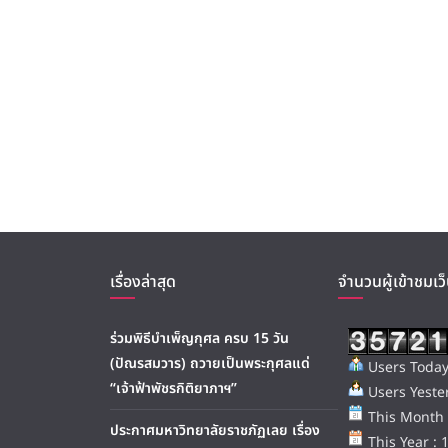
เรื่องล่าสุด
จำนวนผู้เข้าชมเว็
ร่วมพิธีบำเพ็ญกุศล ครบ 15 วัน
(ปัณรสมวาร) ถวายเป็นพระกุศลแด่
Users Today
“เจ้าฟ้าพัชรกิติยาภาฯ”
Users Yester
This Month 
ประกาศมหาวิทยาลัยราชภัฏเลย เรื่อง
This Year : 