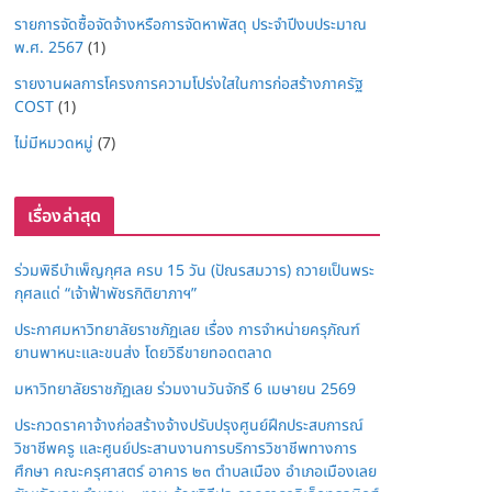
รายการจัดซื้อจัดจ้างหรือการจัดหาพัสดุ ประจำปีงบประมาณ
พ.ศ. 2567
(1)
รายงานผลการโครงการความโปร่งใสในการก่อสร้างภาครัฐ
COST
(1)
ไม่มีหมวดหมู่
(7)
เรื่องล่าสุด
ร่วมพิธีบำเพ็ญกุศล ครบ 15 วัน (ปัณรสมวาร) ถวายเป็นพระ
กุศลแด่ “เจ้าฟ้าพัชรกิติยาภาฯ”
ประกาศมหาวิทยาลัยราชภัฏเลย เรื่อง การจำหน่ายครุภัณฑ์
ยานพาหนะและขนส่ง โดยวิธีขายทอดตลาด
มหาวิทยาลัยราชภัฏเลย ร่วมงานวันจักรี 6 เมษายน 2569
ประกวดราคาจ้างก่อสร้างจ้างปรับปรุงศูนย์ฝึกประสบการณ์
วิชาชีพครู และศูนย์ประสานงานการบริการวิชาชีพทางการ
ศึกษา คณะครุศาสตร์ อาคาร ๒๓ ตำบลเมือง อำเภอเมืองเลย