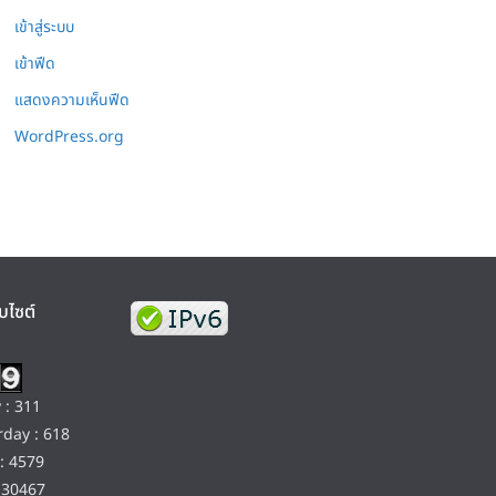
เข้าสู่ระบบ
เข้าฟีด
แสดงความเห็นฟีด
WordPress.org
บไซต์
 : 311
day : 618
: 4579
130467