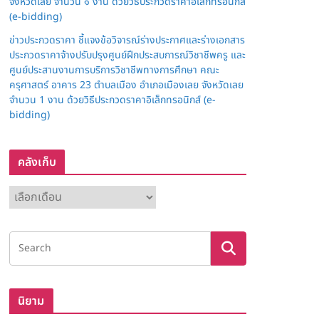
จังหวัดเลย จำนวน ๑ งาน ด้วยวิธีประกวดราคาอิเล็กทรอนิกส์
(e-bidding)
ข่าวประกวดราคา ชี้แจงข้อวิจารณ์ร่างประกาศและร่างเอกสาร
ประกวดราคาจ้างปรับปรุงศูนย์ฝึกประสบการณ์วิชาชีพครู และ
ศูนย์ประสานงานการบริการวิชาชีพทางการศึกษา คณะ
ครุศาสตร์ อาคาร 23 ตำบลเมือง อำเภอเมืองเลย จังหวัดเลย
จำนวน 1 งาน ด้วยวิธีประกวดราคาอิเล็กทรอนิกส์ (e-
bidding)
คลังเก็บ
ค
ลั
ง
เ
ก็
บ
นิยาม