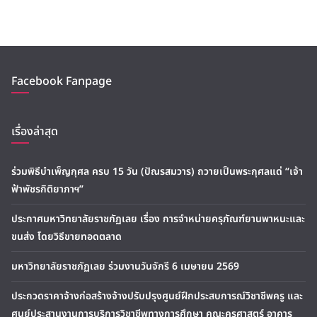
Facebook Fanpage
เรื่องล่าสุด
ร่วมพิธีบำเพ็ญกุศล ครบ 15 วัน (ปัณรสมวาร) ถวายเป็นพระกุศลแด่ “เจ้า
ฟ้าพัชรกิติยาภาฯ”
ประกาศมหาวิทยาลัยราชภัฏเลย เรื่อง การจำหน่ายครุภัณฑ์ยานพาหนะและ
ขนส่ง โดยวิธีขายทอดตลาด
มหาวิทยาลัยราชภัฏเลย ร่วมงานวันจักรี 6 เมษายน 2569
ประกวดราคาจ้างก่อสร้างจ้างปรับปรุงศูนย์ฝึกประสบการณ์วิชาชีพครู และ
ศูนย์ประสานงานการบริการวิชาชีพทางการศึกษา คณะครุศาสตร์ อาคาร