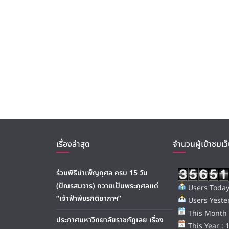
เรื่องล่าสุด
จำนวนผู้เข้าชมเว็
ร่วมพิธีบำเพ็ญกุศล ครบ 15 วัน
(ปัณรสมวาร) ถวายเป็นพระกุศลแด่
Users Today
“เจ้าฟ้าพัชรกิติยาภาฯ”
Users Yester
This Month 
ประกาศมหาวิทยาลัยราชภัฏเลย เรื่อง
This Year : 