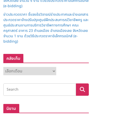
จังหวัดเลย จำนวน ๑ งาน ด้วยวิธีประกวดราคาอิเล็กทรอนิกส์
(e-bidding)
ข่าวประกวดราคา ชี้แจงข้อวิจารณ์ร่างประกาศและร่างเอกสาร
ประกวดราคาจ้างปรับปรุงศูนย์ฝึกประสบการณ์วิชาชีพครู และ
ศูนย์ประสานงานการบริการวิชาชีพทางการศึกษา คณะ
ครุศาสตร์ อาคาร 23 ตำบลเมือง อำเภอเมืองเลย จังหวัดเลย
จำนวน 1 งาน ด้วยวิธีประกวดราคาอิเล็กทรอนิกส์ (e-
bidding)
คลังเก็บ
ค
ลั
ง
เ
ก็
บ
นิยาม