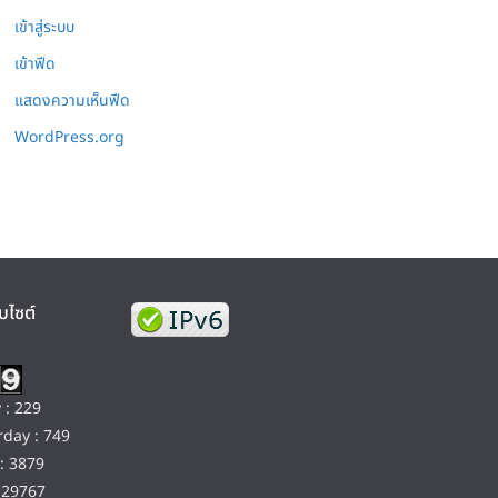
เข้าสู่ระบบ
เข้าฟีด
แสดงความเห็นฟีด
WordPress.org
บไซต์
 : 229
day : 749
: 3879
129767