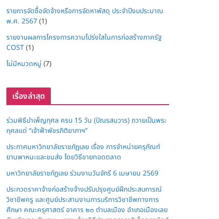
รายการจัดซื้อจัดจ้างหรือการจัดหาพัสดุ ประจำปีงบประมาณ
พ.ศ. 2567
(1)
รายงานผลการโครงการความโปร่งใสในการก่อสร้างภาครัฐ
COST
(1)
ไม่มีหมวดหมู่
(7)
เรื่องล่าสุด
ร่วมพิธีบำเพ็ญกุศล ครบ 15 วัน (ปัณรสมวาร) ถวายเป็นพระ
กุศลแด่ “เจ้าฟ้าพัชรกิติยาภาฯ”
ประกาศมหาวิทยาลัยราชภัฏเลย เรื่อง การจำหน่ายครุภัณฑ์
ยานพาหนะและขนส่ง โดยวิธีขายทอดตลาด
มหาวิทยาลัยราชภัฏเลย ร่วมงานวันจักรี 6 เมษายน 2569
ประกวดราคาจ้างก่อสร้างจ้างปรับปรุงศูนย์ฝึกประสบการณ์
วิชาชีพครู และศูนย์ประสานงานการบริการวิชาชีพทางการ
ศึกษา คณะครุศาสตร์ อาคาร ๒๓ ตำบลเมือง อำเภอเมืองเลย