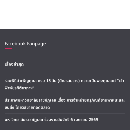
Facebook Fanpage
เรื่องล่าสุด
ร่วมพิธีบำเพ็ญกุศล ครบ 15 วัน (ปัณรสมวาร) ถวายเป็นพระกุศลแด่ “เจ้า
ฟ้าพัชรกิติยาภาฯ”
ประกาศมหาวิทยาลัยราชภัฏเลย เรื่อง การจำหน่ายครุภัณฑ์ยานพาหนะและ
ขนส่ง โดยวิธีขายทอดตลาด
มหาวิทยาลัยราชภัฏเลย ร่วมงานวันจักรี 6 เมษายน 2569