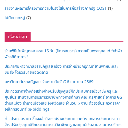
รายงานผลการโครงการความโปร่งใสในการก่อสร้างภาครัฐ COST
(1)
ไม่มีหมวดหมู่
(7)
เรื่องล่าสุด
ร่วมพิธีบำเพ็ญกุศล ครบ 15 วัน (ปัณรสมวาร) ถวายเป็นพระกุศลแด่ “เจ้าฟ้า
พัชรกิติยาภาฯ”
ประกาศมหาวิทยาลัยราชภัฏเลย เรื่อง การจำหน่ายครุภัณฑ์ยานพาหนะและ
ขนส่ง โดยวิธีขายทอดตลาด
มหาวิทยาลัยราชภัฏเลย ร่วมงานวันจักรี 6 เมษายน 2569
ประกวดราคาจ้างก่อสร้างจ้างปรับปรุงศูนย์ฝึกประสบการณ์วิชาชีพครู และ
ศูนย์ประสานงานการบริการวิชาชีพทางการศึกษา คณะครุศาสตร์ อาคาร ๒๓
ตำบลเมือง อำเภอเมืองเลย จังหวัดเลย จำนวน ๑ งาน ด้วยวิธีประกวดราคา
อิเล็กทรอนิกส์ (e-bidding)
ข่าวประกวดราคา ชี้แจงข้อวิจารณ์ร่างประกาศและร่างเอกสารประกวดราคา
จ้างปรับปรุงศูนย์ฝึกประสบการณ์วิชาชีพครู และศูนย์ประสานงานการบริการ