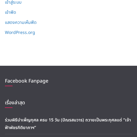
เข้าสู่ระบบ
เข้าฟีด
แสดงความเห็นฟีด
WordPress.org
Facebook Fanpage
เรื่องล่าสุด
ร่วมพิธีบำเพ็ญกุศล ครบ 15 วัน (ปัณรสมวาร) ถวายเป็นพระกุศลแด่ “เจ้า
ฟ้าพัชรกิติยาภาฯ”