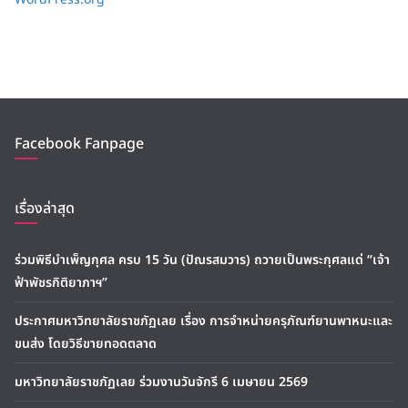
Facebook Fanpage
เรื่องล่าสุด
ร่วมพิธีบำเพ็ญกุศล ครบ 15 วัน (ปัณรสมวาร) ถวายเป็นพระกุศลแด่ “เจ้า
ฟ้าพัชรกิติยาภาฯ”
ประกาศมหาวิทยาลัยราชภัฏเลย เรื่อง การจำหน่ายครุภัณฑ์ยานพาหนะและ
ขนส่ง โดยวิธีขายทอดตลาด
มหาวิทยาลัยราชภัฏเลย ร่วมงานวันจักรี 6 เมษายน 2569