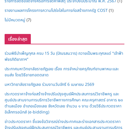
รายการจัดซื้อจัดจ้างหรือการจัดหาพัสดุ ประจำปีงบประมาณ พ.ศ. 2567
(1)
รายงานผลการโครงการความโปร่งใสในการก่อสร้างภาครัฐ COST
(1)
ไม่มีหมวดหมู่
(7)
เรื่องล่าสุด
ร่วมพิธีบำเพ็ญกุศล ครบ 15 วัน (ปัณรสมวาร) ถวายเป็นพระกุศลแด่ “เจ้าฟ้า
พัชรกิติยาภาฯ”
ประกาศมหาวิทยาลัยราชภัฏเลย เรื่อง การจำหน่ายครุภัณฑ์ยานพาหนะและ
ขนส่ง โดยวิธีขายทอดตลาด
มหาวิทยาลัยราชภัฏเลย ร่วมงานวันจักรี 6 เมษายน 2569
ประกวดราคาจ้างก่อสร้างจ้างปรับปรุงศูนย์ฝึกประสบการณ์วิชาชีพครู และ
ศูนย์ประสานงานการบริการวิชาชีพทางการศึกษา คณะครุศาสตร์ อาคาร ๒๓
ตำบลเมือง อำเภอเมืองเลย จังหวัดเลย จำนวน ๑ งาน ด้วยวิธีประกวดราคา
อิเล็กทรอนิกส์ (e-bidding)
ข่าวประกวดราคา ชี้แจงข้อวิจารณ์ร่างประกาศและร่างเอกสารประกวดราคา
จ้างปรับปรุงศูนย์ฝึกประสบการณ์วิชาชีพครู และศูนย์ประสานงานการบริการ