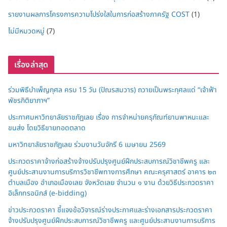
รายงานผลการโครงการความโปร่งใสในการก่อสร้างภาครัฐ COST
(1)
ไม่มีหมวดหมู่
(7)
เรื่องล่าสุด
ร่วมพิธีบำเพ็ญกุศล ครบ 15 วัน (ปัณรสมวาร) ถวายเป็นพระกุศลแด่ “เจ้าฟ้า
พัชรกิติยาภาฯ”
ประกาศมหาวิทยาลัยราชภัฏเลย เรื่อง การจำหน่ายครุภัณฑ์ยานพาหนะและ
ขนส่ง โดยวิธีขายทอดตลาด
มหาวิทยาลัยราชภัฏเลย ร่วมงานวันจักรี 6 เมษายน 2569
ประกวดราคาจ้างก่อสร้างจ้างปรับปรุงศูนย์ฝึกประสบการณ์วิชาชีพครู และ
ศูนย์ประสานงานการบริการวิชาชีพทางการศึกษา คณะครุศาสตร์ อาคาร ๒๓
ตำบลเมือง อำเภอเมืองเลย จังหวัดเลย จำนวน ๑ งาน ด้วยวิธีประกวดราคา
อิเล็กทรอนิกส์ (e-bidding)
ข่าวประกวดราคา ชี้แจงข้อวิจารณ์ร่างประกาศและร่างเอกสารประกวดราคา
จ้างปรับปรุงศูนย์ฝึกประสบการณ์วิชาชีพครู และศูนย์ประสานงานการบริการ