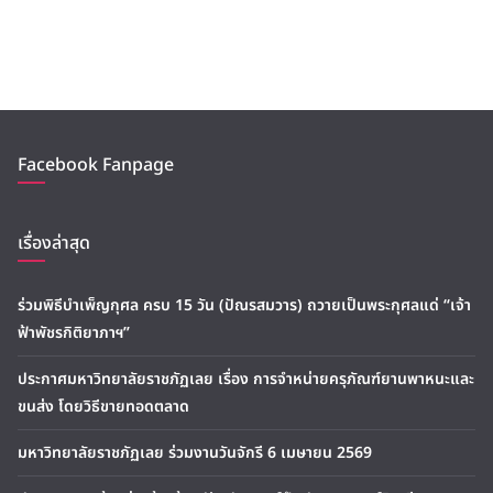
Facebook Fanpage
เรื่องล่าสุด
ร่วมพิธีบำเพ็ญกุศล ครบ 15 วัน (ปัณรสมวาร) ถวายเป็นพระกุศลแด่ “เจ้า
ฟ้าพัชรกิติยาภาฯ”
ประกาศมหาวิทยาลัยราชภัฏเลย เรื่อง การจำหน่ายครุภัณฑ์ยานพาหนะและ
ขนส่ง โดยวิธีขายทอดตลาด
มหาวิทยาลัยราชภัฏเลย ร่วมงานวันจักรี 6 เมษายน 2569