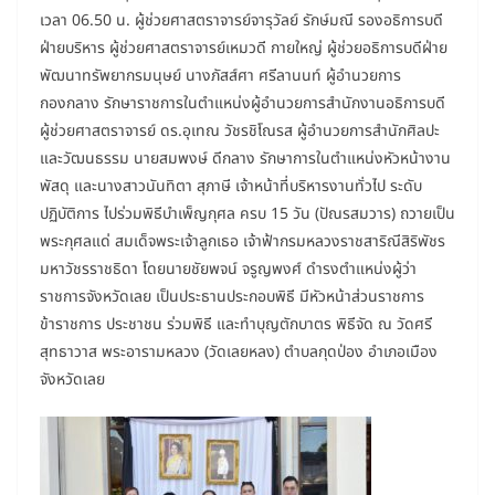
เวลา 06.50 น. ผู้ช่วยศาสตราจารย์จารุวัลย์ รักษ์มณี รองอธิการบดี
ฝ่ายบริหาร ผู้ช่วยศาสตราจารย์เหมวดี กายใหญ่ ผู้ช่วยอธิการบดีฝ่าย
พัฒนาทรัพยากรมนุษย์ นางภัสส์ศา ศรีลานนท์ ผู้อำนวยการ
กองกลาง รักษาราชการในตำแหน่งผู้อำนวยการสำนักงานอธิการบดี
ผู้ช่วยศาสตราจารย์ ดร.อุเทณ วัชรชิโณรส ผู้อำนวยการสำนักศิลปะ
และวัฒนธรรม นายสมพงษ์ ดีกลาง รักษาการในตำแหน่งหัวหน้างาน
พัสดุ และนางสาวนันทิตา สุภาษี เจ้าหน้าที่บริหารงานทั่วไป ระดับ
ปฏิบัติการ ไปร่วมพิธีบำเพ็ญกุศล ครบ 15 วัน (ปัณรสมวาร) ถวายเป็น
พระกุศลแด่ สมเด็จพระเจ้าลูกเธอ เจ้าฟ้ากรมหลวงราชสาริณีสิริพัชร
มหาวัชรราชธิดา โดยนายชัยพจน์ จรูญพงศ์ ดำรงตำแหน่งผู้ว่า
ราชการจังหวัดเลย เป็นประธานประกอบพิธี มีหัวหน้าส่วนราชการ
ข้าราชการ ประชาชน ร่วมพิธี และทำบุญตักบาตร พิธีจัด ณ วัดศรี
สุทธาวาส พระอารามหลวง (วัดเลยหลง) ตำบลกุดป่อง อำเภอเมือง
จังหวัดเลย