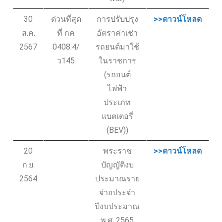
30
ด่วนที่สุด
การปรับปรุง
>>ดาวน์โหลด
ส.ค.
ที่ กค
อัตราค่าเช่า
2567
0408.4/
รถยนต์มาใช้
ว145
ในราชการ
(รถยนต์
ไฟฟ้า
ประเภท
แบตเตอรี่
(BEV))
20
พระราช
>>ดาวน์โหลด
ก.ย.
บัญญัติงบ
2564
ประมาณราย
จ่ายประจำ
ปีงบประมาณ
พ.ศ. 2565