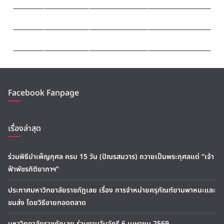
Facebook Fanpage
เรื่องล่าสุด
ร่วมพิธีบำเพ็ญกุศล ครบ 15 วัน (ปัณรสมวาร) ถวายเป็นพระกุศลแด่ “เจ้า
ฟ้าพัชรกิติยาภาฯ”
ประกาศมหาวิทยาลัยราชภัฏเลย เรื่อง การจำหน่ายครุภัณฑ์ยานพาหนะและ
ขนส่ง โดยวิธีขายทอดตลาด
มหาวิทยาลัยราชภัฏเลย ร่วมงานวันจักรี 6 เมษายน 2569