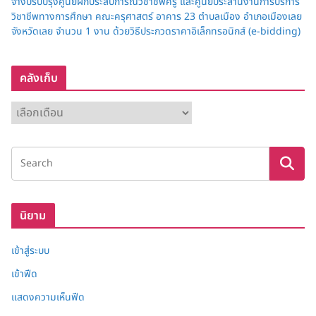
จ้างปรับปรุงศูนย์ฝึกประสบการณ์วิชาชีพครู และศูนย์ประสานงานการบริการ
วิชาชีพทางการศึกษา คณะครุศาสตร์ อาคาร 23 ตำบลเมือง อำเภอเมืองเลย
จังหวัดเลย จำนวน 1 งาน ด้วยวิธีประกวดราคาอิเล็กทรอนิกส์ (e-bidding)
คลังเก็บ
ค
ลั
ง
เ
ก็
บ
นิยาม
เข้าสู่ระบบ
เข้าฟีด
แสดงความเห็นฟีด