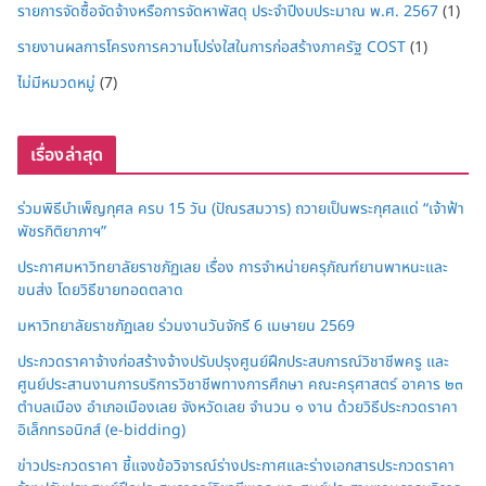
รายการจัดซื้อจัดจ้างหรือการจัดหาพัสดุ ประจำปีงบประมาณ พ.ศ. 2567
(1)
รายงานผลการโครงการความโปร่งใสในการก่อสร้างภาครัฐ COST
(1)
ไม่มีหมวดหมู่
(7)
เรื่องล่าสุด
ร่วมพิธีบำเพ็ญกุศล ครบ 15 วัน (ปัณรสมวาร) ถวายเป็นพระกุศลแด่ “เจ้าฟ้า
พัชรกิติยาภาฯ”
ประกาศมหาวิทยาลัยราชภัฏเลย เรื่อง การจำหน่ายครุภัณฑ์ยานพาหนะและ
ขนส่ง โดยวิธีขายทอดตลาด
มหาวิทยาลัยราชภัฏเลย ร่วมงานวันจักรี 6 เมษายน 2569
ประกวดราคาจ้างก่อสร้างจ้างปรับปรุงศูนย์ฝึกประสบการณ์วิชาชีพครู และ
ศูนย์ประสานงานการบริการวิชาชีพทางการศึกษา คณะครุศาสตร์ อาคาร ๒๓
ตำบลเมือง อำเภอเมืองเลย จังหวัดเลย จำนวน ๑ งาน ด้วยวิธีประกวดราคา
อิเล็กทรอนิกส์ (e-bidding)
ข่าวประกวดราคา ชี้แจงข้อวิจารณ์ร่างประกาศและร่างเอกสารประกวดราคา