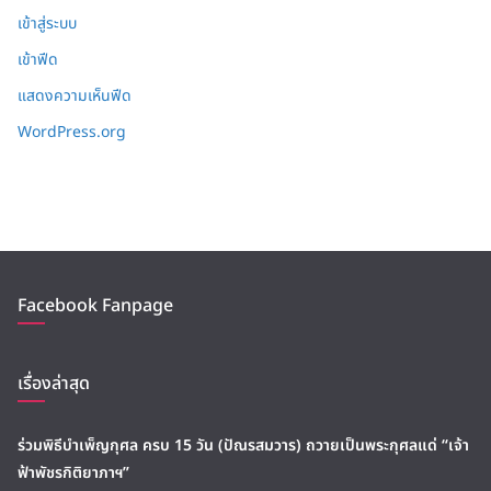
เข้าสู่ระบบ
เข้าฟีด
แสดงความเห็นฟีด
WordPress.org
Facebook Fanpage
เรื่องล่าสุด
ร่วมพิธีบำเพ็ญกุศล ครบ 15 วัน (ปัณรสมวาร) ถวายเป็นพระกุศลแด่ “เจ้า
ฟ้าพัชรกิติยาภาฯ”