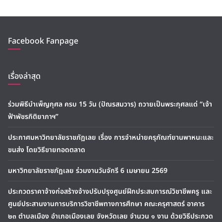
Facebook Fanpage
เรื่องล่าสุด
ร่วมพิธีบำเพ็ญกุศล ครบ 15 วัน (ปัณรสมวาร) ถวายเป็นพระกุศลแด่ “เจ้า
ฟ้าพัชรกิติยาภาฯ”
ประกาศมหาวิทยาลัยราชภัฏเลย เรื่อง การจำหน่ายครุภัณฑ์ยานพาหนะและ
ขนส่ง โดยวิธีขายทอดตลาด
มหาวิทยาลัยราชภัฏเลย ร่วมงานวันจักรี 6 เมษายน 2569
ประกวดราคาจ้างก่อสร้างจ้างปรับปรุงศูนย์ฝึกประสบการณ์วิชาชีพครู และ
ศูนย์ประสานงานการบริการวิชาชีพทางการศึกษา คณะครุศาสตร์ อาคาร
๒๓ ตำบลเมือง อำเภอเมืองเลย จังหวัดเลย จำนวน ๑ งาน ด้วยวิธีประกวด