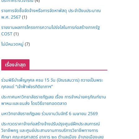
ประกาศร่างวิจารณ์
(4)
รายการจัดซื้อจัดจ้างหรือการจัดหาพัสดุ ประจำปีงบประมาณ
พ.ศ. 2567
(1)
รายงานผลการโครงการความโปร่งใสในการก่อสร้างภาครัฐ
COST
(1)
ไม่มีหมวดหมู่
(7)
เรื่องล่าสุด
ร่วมพิธีบำเพ็ญกุศล ครบ 15 วัน (ปัณรสมวาร) ถวายเป็นพระ
กุศลแด่ “เจ้าฟ้าพัชรกิติยาภาฯ”
ประกาศมหาวิทยาลัยราชภัฏเลย เรื่อง การจำหน่ายครุภัณฑ์ยาน
พาหนะและขนส่ง โดยวิธีขายทอดตลาด
มหาวิทยาลัยราชภัฏเลย ร่วมงานวันจักรี 6 เมษายน 2569
ประกวดราคาจ้างก่อสร้างจ้างปรับปรุงศูนย์ฝึกประสบการณ์
วิชาชีพครู และศูนย์ประสานงานการบริการวิชาชีพทางการ
ศึกษา คณะครุศาสตร์ อาคาร ๒๓ ตำบลเมือง อำเภอเมืองเลย