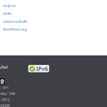
เข้าสู่ระบบ
เข้าฟีด
แสดงความเห็นฟีด
WordPress.org
บไซต์
 : 411
day : 740
: 3312
129200