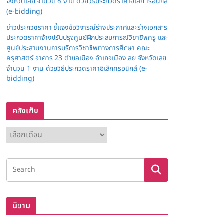
จังหวัดเลย จำนวน ๑ งาน ด้วยวิธีประกวดราคาอิเล็กทรอนิกส์
(e-bidding)
ข่าวประกวดราคา ชี้แจงข้อวิจารณ์ร่างประกาศและร่างเอกสาร
ประกวดราคาจ้างปรับปรุงศูนย์ฝึกประสบการณ์วิชาชีพครู และ
ศูนย์ประสานงานการบริการวิชาชีพทางการศึกษา คณะ
ครุศาสตร์ อาคาร 23 ตำบลเมือง อำเภอเมืองเลย จังหวัดเลย
จำนวน 1 งาน ด้วยวิธีประกวดราคาอิเล็กทรอนิกส์ (e-
bidding)
คลังเก็บ
ค
ลั
ง
เ
ก็
บ
นิยาม