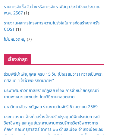
รายการจัดซื้อจัดจ้างหรือการจัดหาพัสดุ ประจำปีงบประมาณ
พ.ศ. 2567
(1)
รายงานผลการโครงการความโปร่งใสในการก่อสร้างภาครัฐ
COST
(1)
ไม่มีหมวดหมู่
(7)
เรื่องล่าสุด
ร่วมพิธีบำเพ็ญกุศล ครบ 15 วัน (ปัณรสมวาร) ถวายเป็นพระ
กุศลแด่ “เจ้าฟ้าพัชรกิติยาภาฯ”
ประกาศมหาวิทยาลัยราชภัฏเลย เรื่อง การจำหน่ายครุภัณฑ์
ยานพาหนะและขนส่ง โดยวิธีขายทอดตลาด
มหาวิทยาลัยราชภัฏเลย ร่วมงานวันจักรี 6 เมษายน 2569
ประกวดราคาจ้างก่อสร้างจ้างปรับปรุงศูนย์ฝึกประสบการณ์
วิชาชีพครู และศูนย์ประสานงานการบริการวิชาชีพทางการ
ศึกษา คณะครุศาสตร์ อาคาร ๒๓ ตำบลเมือง อำเภอเมืองเลย