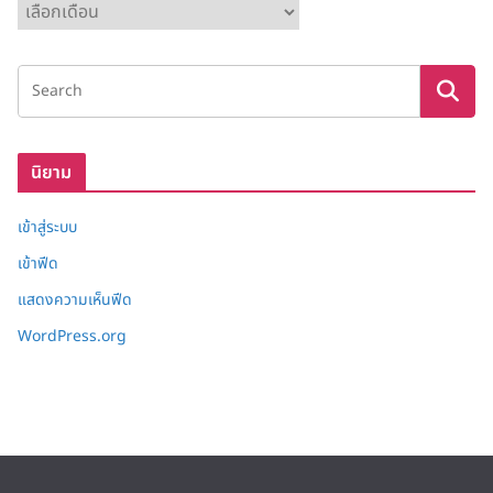
ค
ลั
ง
เ
ก็
บ
นิยาม
เข้าสู่ระบบ
เข้าฟีด
แสดงความเห็นฟีด
WordPress.org