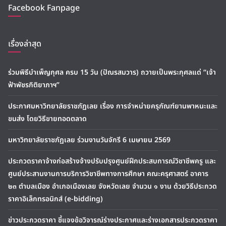
Facebook Fanpage
เรื่องล่าสุด
ร่วมพิธีบำเพ็ญกุศล ครบ 15 วัน (ปัณรสมวาร) ถวายเป็นพระกุศลแด่ “เจ้า
ฟ้าพัชรกิติยาภาฯ”
ประกาศมหาวิทยาลัยราชภัฏเลย เรื่อง การจำหน่ายครุภัณฑ์ยานพาหนะและ
ขนส่ง โดยวิธีขายทอดตลาด
มหาวิทยาลัยราชภัฏเลย ร่วมงานวันจักรี 6 เมษายน 2569
ประกวดราคาจ้างก่อสร้างจ้างปรับปรุงศูนย์ฝึกประสบการณ์วิชาชีพครู และ
ศูนย์ประสานงานการบริการวิชาชีพทางการศึกษา คณะครุศาสตร์ อาคาร
๒๓ ตำบลเมือง อำเภอเมืองเลย จังหวัดเลย จำนวน ๑ งาน ด้วยวิธีประกวด
ราคาอิเล็กทรอนิกส์ (e-bidding)
ข่าวประกวดราคา ชี้แจงข้อวิจารณ์ร่างประกาศและร่างเอกสารประกวดราคา