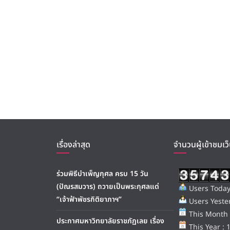
เรื่องล่าสุด
จำนวนผู้เข้าชมเว็
ร่วมพิธีบำเพ็ญกุศล ครบ 15 วัน
(ปัณรสมวาร) ถวายเป็นพระกุศลแด่
Users Today
“เจ้าฟ้าพัชรกิติยาภาฯ”
Users Yester
This Month 
ประกาศมหาวิทยาลัยราชภัฏเลย เรื่อง
This Year : 