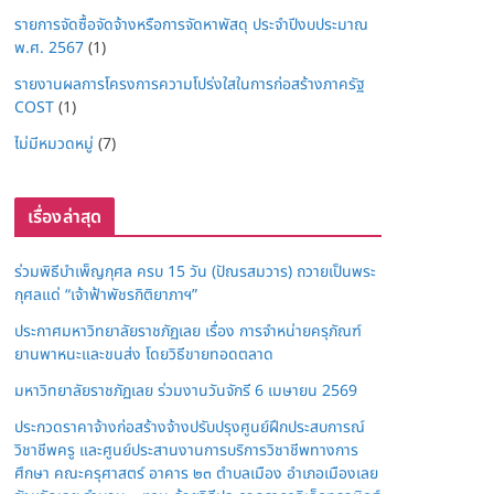
รายการจัดซื้อจัดจ้างหรือการจัดหาพัสดุ ประจำปีงบประมาณ
พ.ศ. 2567
(1)
รายงานผลการโครงการความโปร่งใสในการก่อสร้างภาครัฐ
COST
(1)
ไม่มีหมวดหมู่
(7)
เรื่องล่าสุด
ร่วมพิธีบำเพ็ญกุศล ครบ 15 วัน (ปัณรสมวาร) ถวายเป็นพระ
กุศลแด่ “เจ้าฟ้าพัชรกิติยาภาฯ”
ประกาศมหาวิทยาลัยราชภัฏเลย เรื่อง การจำหน่ายครุภัณฑ์
ยานพาหนะและขนส่ง โดยวิธีขายทอดตลาด
มหาวิทยาลัยราชภัฏเลย ร่วมงานวันจักรี 6 เมษายน 2569
ประกวดราคาจ้างก่อสร้างจ้างปรับปรุงศูนย์ฝึกประสบการณ์
วิชาชีพครู และศูนย์ประสานงานการบริการวิชาชีพทางการ
ศึกษา คณะครุศาสตร์ อาคาร ๒๓ ตำบลเมือง อำเภอเมืองเลย