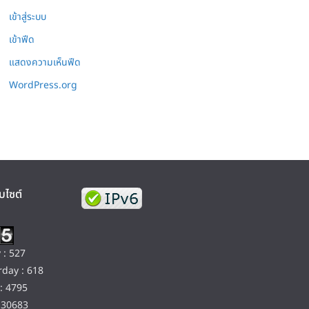
เข้าสู่ระบบ
เข้าฟีด
แสดงความเห็นฟีด
WordPress.org
บไซต์
 : 527
day : 618
: 4795
130683