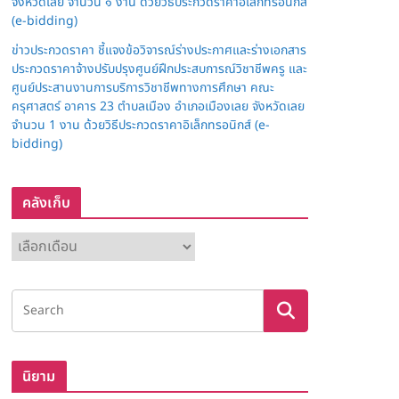
จังหวัดเลย จำนวน ๑ งาน ด้วยวิธีประกวดราคาอิเล็กทรอนิกส์
(e-bidding)
ข่าวประกวดราคา ชี้แจงข้อวิจารณ์ร่างประกาศและร่างเอกสาร
ประกวดราคาจ้างปรับปรุงศูนย์ฝึกประสบการณ์วิชาชีพครู และ
ศูนย์ประสานงานการบริการวิชาชีพทางการศึกษา คณะ
ครุศาสตร์ อาคาร 23 ตำบลเมือง อำเภอเมืองเลย จังหวัดเลย
จำนวน 1 งาน ด้วยวิธีประกวดราคาอิเล็กทรอนิกส์ (e-
bidding)
คลังเก็บ
ค
ลั
ง
เ
ก็
บ
นิยาม