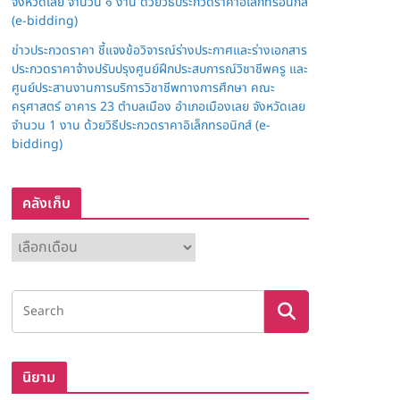
จังหวัดเลย จำนวน ๑ งาน ด้วยวิธีประกวดราคาอิเล็กทรอนิกส์
(e-bidding)
ข่าวประกวดราคา ชี้แจงข้อวิจารณ์ร่างประกาศและร่างเอกสาร
ประกวดราคาจ้างปรับปรุงศูนย์ฝึกประสบการณ์วิชาชีพครู และ
ศูนย์ประสานงานการบริการวิชาชีพทางการศึกษา คณะ
ครุศาสตร์ อาคาร 23 ตำบลเมือง อำเภอเมืองเลย จังหวัดเลย
จำนวน 1 งาน ด้วยวิธีประกวดราคาอิเล็กทรอนิกส์ (e-
bidding)
คลังเก็บ
ค
ลั
ง
เ
ก็
บ
นิยาม