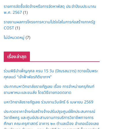
รายการจัดซื้อจัดจ้างหรือการจัดหาพัสดุ ประจำปีงบประมาณ
พ.ศ. 2567
(1)
รายงานผลการโครงการความโปร่งใสในการก่อสร้างภาครัฐ
COST
(1)
ไม่มีหมวดหมู่
(7)
เรื่องล่าสุด
ร่วมพิธีบำเพ็ญกุศล ครบ 15 วัน (ปัณรสมวาร) ถวายเป็นพระ
กุศลแด่ “เจ้าฟ้าพัชรกิติยาภาฯ”
ประกาศมหาวิทยาลัยราชภัฏเลย เรื่อง การจำหน่ายครุภัณฑ์
ยานพาหนะและขนส่ง โดยวิธีขายทอดตลาด
มหาวิทยาลัยราชภัฏเลย ร่วมงานวันจักรี 6 เมษายน 2569
ประกวดราคาจ้างก่อสร้างจ้างปรับปรุงศูนย์ฝึกประสบการณ์
วิชาชีพครู และศูนย์ประสานงานการบริการวิชาชีพทางการ
ศึกษา คณะครุศาสตร์ อาคาร ๒๓ ตำบลเมือง อำเภอเมืองเลย