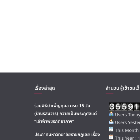
เรื่องล่าสุด
จำนวนผู้เข้าชมเว็
ร่วมพิธีบำเพ็ญกุศล ครบ 15 วัน
(ปัณรสมวาร) ถวายเป็นพระกุศลแด่
Users Today
“เจ้าฟ้าพัชรกิติยาภาฯ”
Users Yester
This Month 
ประกาศมหาวิทยาลัยราชภัฏเลย เรื่อง
This Year : 