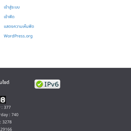
เข้าสู่ระบบ
เข้าฟีด
แสดงความเห็นฟีด
WordPress.org
บไซต์
 : 377
day : 740
: 3278
129166