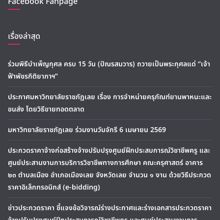
Facebook Fanpage
เรื่องล่าสุด
ร่วมพิธีบำเพ็ญกุศล ครบ 15 วัน (ปัณรสมวาร) ถวายเป็นพระกุศลแด่ “เจ้า
ฟ้าพัชรกิติยาภาฯ”
ประกาศมหาวิทยาลัยราชภัฏเลย เรื่อง การจำหน่ายครุภัณฑ์ยานพาหนะและ
ขนส่ง โดยวิธีขายทอดตลาด
มหาวิทยาลัยราชภัฏเลย ร่วมงานวันจักรี 6 เมษายน 2569
ประกวดราคาจ้างก่อสร้างจ้างปรับปรุงศูนย์ฝึกประสบการณ์วิชาชีพครู และ
ศูนย์ประสานงานการบริการวิชาชีพทางการศึกษา คณะครุศาสตร์ อาคาร
๒๓ ตำบลเมือง อำเภอเมืองเลย จังหวัดเลย จำนวน ๑ งาน ด้วยวิธีประกวด
ราคาอิเล็กทรอนิกส์ (e-bidding)
ข่าวประกวดราคา ชี้แจงข้อวิจารณ์ร่างประกาศและร่างเอกสารประกวดราคา