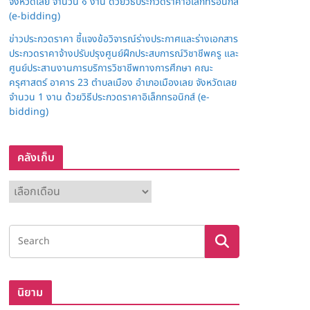
จังหวัดเลย จำนวน ๑ งาน ด้วยวิธีประกวดราคาอิเล็กทรอนิกส์
(e-bidding)
ข่าวประกวดราคา ชี้แจงข้อวิจารณ์ร่างประกาศและร่างเอกสาร
ประกวดราคาจ้างปรับปรุงศูนย์ฝึกประสบการณ์วิชาชีพครู และ
ศูนย์ประสานงานการบริการวิชาชีพทางการศึกษา คณะ
ครุศาสตร์ อาคาร 23 ตำบลเมือง อำเภอเมืองเลย จังหวัดเลย
จำนวน 1 งาน ด้วยวิธีประกวดราคาอิเล็กทรอนิกส์ (e-
bidding)
คลังเก็บ
ค
ลั
ง
เ
ก็
บ
นิยาม