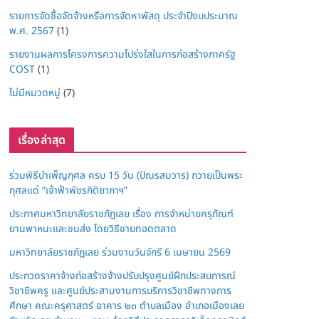
รายการจัดซื้อจัดจ้างหรือการจัดหาพัสดุ ประจำปีงบประมาณ
พ.ศ. 2567
(1)
รายงานผลการโครงการความโปร่งใสในการก่อสร้างภาครัฐ
COST
(1)
ไม่มีหมวดหมู่
(7)
เรื่องล่าสุด
ร่วมพิธีบำเพ็ญกุศล ครบ 15 วัน (ปัณรสมวาร) ถวายเป็นพระ
กุศลแด่ “เจ้าฟ้าพัชรกิติยาภาฯ”
ประกาศมหาวิทยาลัยราชภัฏเลย เรื่อง การจำหน่ายครุภัณฑ์
ยานพาหนะและขนส่ง โดยวิธีขายทอดตลาด
มหาวิทยาลัยราชภัฏเลย ร่วมงานวันจักรี 6 เมษายน 2569
ประกวดราคาจ้างก่อสร้างจ้างปรับปรุงศูนย์ฝึกประสบการณ์
วิชาชีพครู และศูนย์ประสานงานการบริการวิชาชีพทางการ
ศึกษา คณะครุศาสตร์ อาคาร ๒๓ ตำบลเมือง อำเภอเมืองเลย