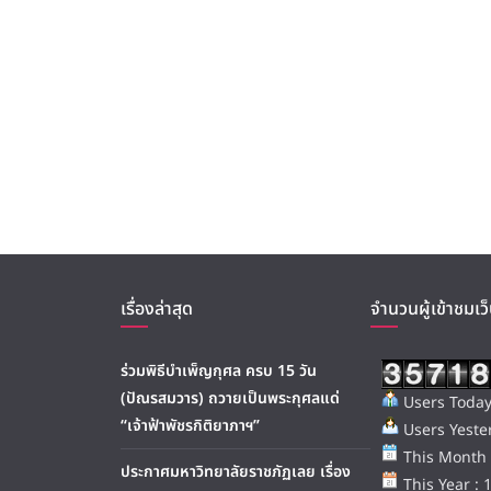
เรื่องล่าสุด
จำนวนผู้เข้าชมเว็
ร่วมพิธีบำเพ็ญกุศล ครบ 15 วัน
(ปัณรสมวาร) ถวายเป็นพระกุศลแด่
Users Today
“เจ้าฟ้าพัชรกิติยาภาฯ”
Users Yester
This Month 
ประกาศมหาวิทยาลัยราชภัฏเลย เรื่อง
This Year : 