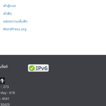
เข้าสู่ระบบ
เข้าฟีด
แสดงความเห็นฟีด
WordPress.org
บไซต์
 : 273
day : 618
: 4541
130429