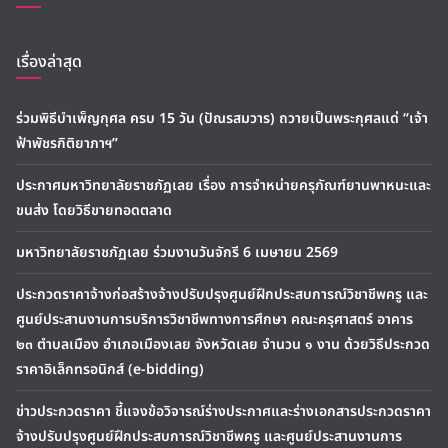
เรื่องล่าสุด
ร่วมพิธีบำเพ็ญกุศล ครบ 15 วัน (ปัณรสมวาร) ถวายเป็นพระกุศลแด่ “เจ้า
ฟ้าพัชรกิติยาภาฯ”
ประกาศมหาวิทยาลัยราชภัฏเลย เรื่อง การจำหน่ายครุภัณฑ์ยานพาหนะและ
ขนส่ง โดยวิธีขายทอดตลาด
มหาวิทยาลัยราชภัฏเลย ร่วมงานวันจักรี 6 เมษายน 2569
ประกวดราคาจ้างก่อสร้างจ้างปรับปรุงศูนย์ฝึกประสบการณ์วิชาชีพครู และ
ศูนย์ประสานงานการบริการวิชาชีพทางการศึกษา คณะครุศาสตร์ อาคาร
๒๓ ตำบลเมือง อำเภอเมืองเลย จังหวัดเลย จำนวน ๑ งาน ด้วยวิธีประกวด
ราคาอิเล็กทรอนิกส์ (e-bidding)
ข่าวประกวดราคา ชี้แจงข้อวิจารณ์ร่างประกาศและร่างเอกสารประกวดราคา
จ้างปรับปรุงศูนย์ฝึกประสบการณ์วิชาชีพครู และศูนย์ประสานงานการ