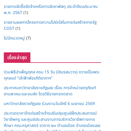
รายการจัดซื้อจัดจ้างหรือการจัดหาพัสดุ ประจำปีงบประมาณ
พ.ศ. 2567
(1)
รายงานผลการโครงการความโปร่งใสในการก่อสร้างภาครัฐ
COST
(1)
ไม่มีหมวดหมู่
(7)
เรื่องล่าสุด
ร่วมพิธีบำเพ็ญกุศล ครบ 15 วัน (ปัณรสมวาร) ถวายเป็นพระ
กุศลแด่ “เจ้าฟ้าพัชรกิติยาภาฯ”
ประกาศมหาวิทยาลัยราชภัฏเลย เรื่อง การจำหน่ายครุภัณฑ์
ยานพาหนะและขนส่ง โดยวิธีขายทอดตลาด
มหาวิทยาลัยราชภัฏเลย ร่วมงานวันจักรี 6 เมษายน 2569
ประกวดราคาจ้างก่อสร้างจ้างปรับปรุงศูนย์ฝึกประสบการณ์
วิชาชีพครู และศูนย์ประสานงานการบริการวิชาชีพทางการ
ศึกษา คณะครุศาสตร์ อาคาร ๒๓ ตำบลเมือง อำเภอเมืองเลย