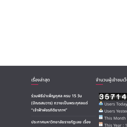
เรื่องล่าสุด
จำนวนผู้เข้าชมเว็
ร่วมพิธีบำเพ็ญกุศล ครบ 15 วัน
(ปัณรสมวาร) ถวายเป็นพระกุศลแด่
Users Today
“เจ้าฟ้าพัชรกิติยาภาฯ”
Users Yester
This Month 
ประกาศมหาวิทยาลัยราชภัฏเลย เรื่อง
This Year : 