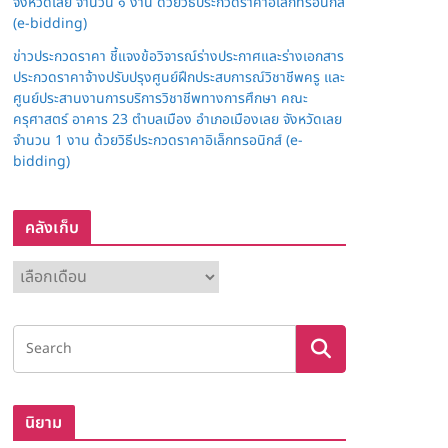
จังหวัดเลย จำนวน ๑ งาน ด้วยวิธีประกวดราคาอิเล็กทรอนิกส์
(e-bidding)
ข่าวประกวดราคา ชี้แจงข้อวิจารณ์ร่างประกาศและร่างเอกสาร
ประกวดราคาจ้างปรับปรุงศูนย์ฝึกประสบการณ์วิชาชีพครู และ
ศูนย์ประสานงานการบริการวิชาชีพทางการศึกษา คณะ
ครุศาสตร์ อาคาร 23 ตำบลเมือง อำเภอเมืองเลย จังหวัดเลย
จำนวน 1 งาน ด้วยวิธีประกวดราคาอิเล็กทรอนิกส์ (e-
bidding)
คลังเก็บ
ค
ลั
ง
เ
ก็
บ
นิยาม