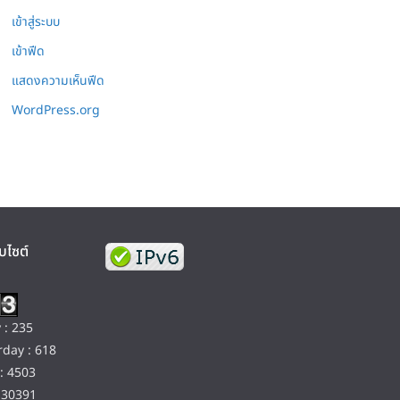
เข้าสู่ระบบ
เข้าฟีด
แสดงความเห็นฟีด
WordPress.org
บไซต์
 : 235
day : 618
: 4503
130391