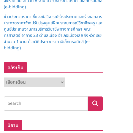
จังหวัดเลย จำนวน ๑ งาน ด้วยวิธีประกวดราคาอิเล็กทรอนิกส์
(e-bidding)
ข่าวประกวดราคา ชี้แจงข้อวิจารณ์ร่างประกาศและร่างเอกสาร
ประกวดราคาจ้างปรับปรุงศูนย์ฝึกประสบการณ์วิชาชีพครู และ
ศูนย์ประสานงานการบริการวิชาชีพทางการศึกษา คณะ
ครุศาสตร์ อาคาร 23 ตำบลเมือง อำเภอเมืองเลย จังหวัดเลย
จำนวน 1 งาน ด้วยวิธีประกวดราคาอิเล็กทรอนิกส์ (e-
bidding)
คลังเก็บ
ค
ลั
ง
เ
ก็
บ
นิยาม