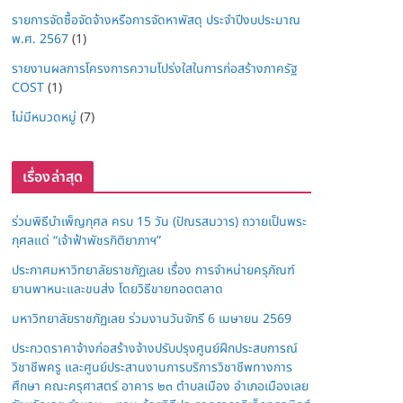
รายการจัดซื้อจัดจ้างหรือการจัดหาพัสดุ ประจำปีงบประมาณ
พ.ศ. 2567
(1)
รายงานผลการโครงการความโปร่งใสในการก่อสร้างภาครัฐ
COST
(1)
ไม่มีหมวดหมู่
(7)
เรื่องล่าสุด
ร่วมพิธีบำเพ็ญกุศล ครบ 15 วัน (ปัณรสมวาร) ถวายเป็นพระ
กุศลแด่ “เจ้าฟ้าพัชรกิติยาภาฯ”
ประกาศมหาวิทยาลัยราชภัฏเลย เรื่อง การจำหน่ายครุภัณฑ์
ยานพาหนะและขนส่ง โดยวิธีขายทอดตลาด
มหาวิทยาลัยราชภัฏเลย ร่วมงานวันจักรี 6 เมษายน 2569
ประกวดราคาจ้างก่อสร้างจ้างปรับปรุงศูนย์ฝึกประสบการณ์
วิชาชีพครู และศูนย์ประสานงานการบริการวิชาชีพทางการ
ศึกษา คณะครุศาสตร์ อาคาร ๒๓ ตำบลเมือง อำเภอเมืองเลย