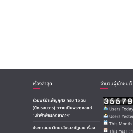
เรื่องล่าสุด
จำนวนผู้เข้าชมเว็
ร่วมพิธีบำเพ็ญกุศล ครบ 15 วัน
(ปัณรสมวาร) ถวายเป็นพระกุศลแด่
Users Today
“เจ้าฟ้าพัชรกิติยาภาฯ”
Users Yester
This Month 
ประกาศมหาวิทยาลัยราชภัฏเลย เรื่อง
This Year : 