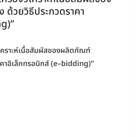
อง ด้วยวิธีประกวดราคา
ng)”
วิเคราะห์เนื้อสัมผัสของผลิตภัณฑ์
าคาอิเล็กทรอนิกส์ (e–bidding)”