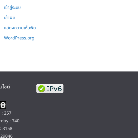
เข้าสู่ระบบ
เข้าฟีด
แสดงความเห็นฟีด
WordPress.org
บไซต์
 : 257
day : 740
: 3158
129046