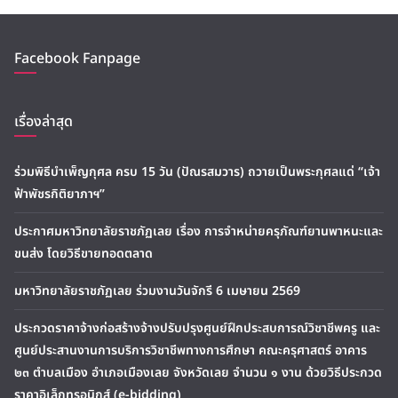
Facebook Fanpage
เรื่องล่าสุด
ร่วมพิธีบำเพ็ญกุศล ครบ 15 วัน (ปัณรสมวาร) ถวายเป็นพระกุศลแด่ “เจ้า
ฟ้าพัชรกิติยาภาฯ”
ประกาศมหาวิทยาลัยราชภัฏเลย เรื่อง การจำหน่ายครุภัณฑ์ยานพาหนะและ
ขนส่ง โดยวิธีขายทอดตลาด
มหาวิทยาลัยราชภัฏเลย ร่วมงานวันจักรี 6 เมษายน 2569
ประกวดราคาจ้างก่อสร้างจ้างปรับปรุงศูนย์ฝึกประสบการณ์วิชาชีพครู และ
ศูนย์ประสานงานการบริการวิชาชีพทางการศึกษา คณะครุศาสตร์ อาคาร
๒๓ ตำบลเมือง อำเภอเมืองเลย จังหวัดเลย จำนวน ๑ งาน ด้วยวิธีประกวด
ราคาอิเล็กทรอนิกส์ (e-bidding)