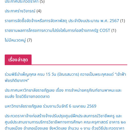
ประกาศประกวดราคา
(5)
ประกาศร่างวิจารณ์
(4)
รายการจัดซื้อจัดจ้างหรือการจัดหาพัสดุ ประจำปีงบประมาณ พ.ศ. 2567
(1)
รายงานผลการโครงการความโปร่งใสในการก่อสร้างภาครัฐ COST
(1)
ไม่มีหมวดหมู่
(7)
เรื่องล่าสุด
ร่วมพิธีบำเพ็ญกุศล ครบ 15 วัน (ปัณรสมวาร) ถวายเป็นพระกุศลแด่ “เจ้าฟ้า
พัชรกิติยาภาฯ”
ประกาศมหาวิทยาลัยราชภัฏเลย เรื่อง การจำหน่ายครุภัณฑ์ยานพาหนะและ
ขนส่ง โดยวิธีขายทอดตลาด
มหาวิทยาลัยราชภัฏเลย ร่วมงานวันจักรี 6 เมษายน 2569
ประกวดราคาจ้างก่อสร้างจ้างปรับปรุงศูนย์ฝึกประสบการณ์วิชาชีพครู และ
ศูนย์ประสานงานการบริการวิชาชีพทางการศึกษา คณะครุศาสตร์ อาคาร ๒๓
ตำบลเมือง อำเภอเมืองเลย จังหวัดเลย จำนวน ๑ งาน ด้วยวิธีประกวดราคา