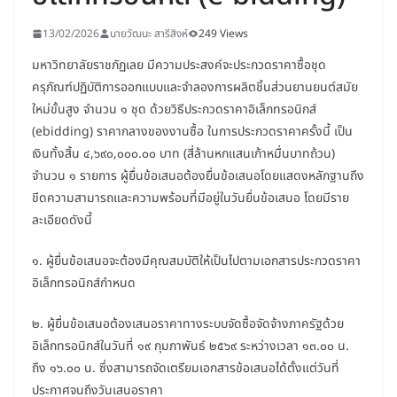
13/02/2026
นายวัฒนะ สารีสิงห์
249 Views
มหาวิทยาลัยราชภัฏเลย มีความประสงค์จะประกวดราคาซื้อชุด
ครุภัณฑ์ปฏิบัติการออกแบบและจำลองการผลิตชิ้นส่วนยานยนต์สมัย
ใหม่ขั้นสูง จำนวน ๑ ชุด ด้วยวิธีประกวดราคาอิเล็กทรอนิกส์
(ebidding) ราคากลางของงานซื้อ ในการประกวดราคาครั้งนี้ เป็น
เงินทั้งสิ้น ๔,๖๙๐,๐๐๐.๐๐ บาท (สี่ล้านหกแสนเก้าหมื่นบาทถ้วน)
จำนวน ๑ รายการ ผู้ยื่นข้อเสนอต้องยื่นข้อเสนอโดยแสดงหลักฐานถึง
ขีดความสามารถและความพร้อมที่มีอยู่ในวันยื่นข้อเสนอ โดยมีราย
ละเอียดดังนี้
๑. ผู้ยื่นข้อเสนอจะต้องมีคุณสมบัติให้เป็นไปตามเอกสารประกวดราคา
อิเล็กทรอนิกส์กำหนด
๒. ผู้ยื่นข้อเสนอต้องเสนอราคาทางระบบจัดซื้อจัดจ้างภาครัฐด้วย
อิเล็กทรอนิกส์ในวันที่ ๑๙ กุมภาพันธ์ ๒๕๖๙ ระหว่างเวลา ๑๓.๐๐ น.
ถึง ๑๖.๐๐ น. ซึ่งสามารถจัดเตรียมเอกสารข้อเสนอได้ตั้งแต่วันที่
ประกาศจนถึงวันเสนอราคา