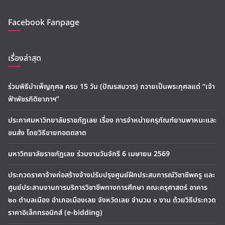
Facebook Fanpage
เรื่องล่าสุด
ร่วมพิธีบำเพ็ญกุศล ครบ 15 วัน (ปัณรสมวาร) ถวายเป็นพระกุศลแด่ “เจ้า
ฟ้าพัชรกิติยาภาฯ”
ประกาศมหาวิทยาลัยราชภัฏเลย เรื่อง การจำหน่ายครุภัณฑ์ยานพาหนะและ
ขนส่ง โดยวิธีขายทอดตลาด
มหาวิทยาลัยราชภัฏเลย ร่วมงานวันจักรี 6 เมษายน 2569
ประกวดราคาจ้างก่อสร้างจ้างปรับปรุงศูนย์ฝึกประสบการณ์วิชาชีพครู และ
ศูนย์ประสานงานการบริการวิชาชีพทางการศึกษา คณะครุศาสตร์ อาคาร
๒๓ ตำบลเมือง อำเภอเมืองเลย จังหวัดเลย จำนวน ๑ งาน ด้วยวิธีประกวด
ราคาอิเล็กทรอนิกส์ (e-bidding)