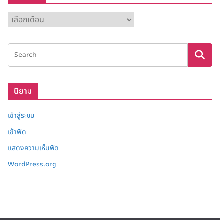
ค
ลั
ง
เ
ก็
บ
นิยาม
เข้าสู่ระบบ
เข้าฟีด
แสดงความเห็นฟีด
WordPress.org