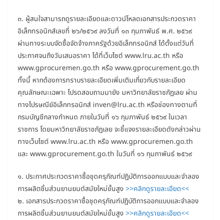
๓. ผู้สนใจสามารถดูรายละเอียดและดาวน์โหลดเอกสารประกวดราคา
อิเล็กทรอนิกส์เลขที่ ๒๖/๒๕๖๙ ลงวันที่ ๑๓ กุมภาพันธ์ พ.ศ. ๒๕๖๙
ผ่านทางระบบจัดซื้อจัดจ้างภาครัฐด้วยอิเล็กทรอนิกส์ ได้ตั้งแต่วันที่
ประกาศจนถึงวันเสนอราคา ได้ที่เว็บไซต์ www.lru.ac.th หรือ
www.gprocuremen.go.th หรือ www.gprocurement.go.th
ทั้งนี้ หากต้องการทราบรายละเอียดเพิ่มเติมเกี่ยวกับรายละเอียด
คุณลักษณะเฉพาะ โปรดสอบถามมายัง มหาวิทยาลัยราชภัฏเลย ผ่าน
ทางไปรษณีย์อิเล็กทรอนิกส์ inven@lru.ac.th หรือช่องทางตามที่
กรมบัญชีกลางกำหนด ภายในวันที่ ๑๖ กุมภาพันธ์ ๒๕๖๙ ในเวลา
ราชการ โดยมหาวิทยาลัยราชภัฏเลย จะชี้แจงรายละเอียดดังกล่าวผ่าน
ทางเว็บไซต์ www.lru.ac.th หรือ www.gprocuremen.go.th
และ www.gprocurement.go.th ในวันที่ ๑๖ กุมภาพันธ์ ๒๕๖๙
๑. ประกาศประกวดราคาซื้อชุดครุภัณฑ์ปฏิบัติการออกแบบและจำลอง
การผลิตชิ้นส่วนยานยนต์สมัยใหม่ขั้นสูง
>>คลิกดูรายละเอียด<<
๒. เอกสารประกวดราคาซื้อชุดครุภัณฑ์ปฏิบัติการออกแบบและจำลอง
การผลิตชิ้นส่วนยานยนต์สมัยใหม่ขั้นสูง
>>คลิกดูรายละเอียด<<