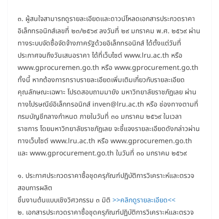
๓. ผู้สนใจสามารถดูรายละเอียดและดาวน์โหลดเอกสารประกวดราคา
อิเล็กทรอนิกส์เลขที่ ๒๓/๒๕๖๙ ลงวันที่ ๒๙ มกราคม พ.ศ. ๒๕๖๙ ผ่าน
ทางระบบจัดซื้อจัดจ้างภาครัฐด้วยอิเล็กทรอนิกส์ ได้ตั้งแต่วันที่
ประกาศจนถึงวันเสนอราคา ได้ที่เว็บไซต์ www.lru.ac.th หรือ
www.gprocuremen.go.th หรือ www.gprocurement.go.th
ทั้งนี้ หากต้องการทราบรายละเอียดเพิ่มเติมเกี่ยวกับรายละเอียด
คุณลักษณะเฉพาะ โปรดสอบถามมายัง มหาวิทยาลัยราชภัฏเลย ผ่าน
ทางไปรษณีย์อิเล็กทรอนิกส์ inven@lru.ac.th หรือ ช่องทางตามที่
กรมบัญชีกลางกำหนด ภายในวันที่ ๓๐ มกราคม ๒๕๖๙ ในเวลา
ราชการ โดยมหาวิทยาลัยราชภัฏเลย จะชี้แจงรายละเอียดดังกล่าวผ่าน
ทางเว็บไซต์ www.lru.ac.th หรือ www.gprocuremen.go.th
และ www.gprocurement.go.th ในวันที่ ๓๐ มกราคม ๒๕๖๙
๑. ประกาศประกวดราคาซื้อชุดครุภัณฑ์ปฏิบัติการวิเคราะห์และตรวจ
สอบการผลิต
ชิ้นงานต้นแบบเชิงวิศวกรรม ๓ มิติ
>>คลิกดูรายละเอียด<<
๒. เอกสารประกวดราคาซื้อชุดครุภัณฑ์ปฏิบัติการวิเคราะห์และตรวจ