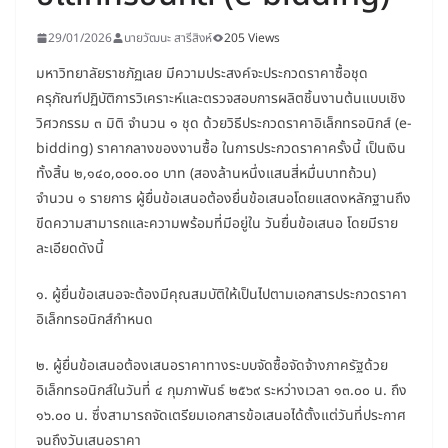
29/01/2026
นายวัฒนะ สารีสิงห์
205 Views
มหาวิทยาลัยราชภัฏเลย มีความประสงค์จะประกวดราคาซื้อชุด
ครุภัณฑ์ปฏิบัติการวิเคราะห์และตรวจสอบการผลิตชิ้นงานต้นแบบเชิง
วิศวกรรม ๓ มิติ จำนวน ๑ ชุด ด้วยวิธีประกวดราคาอิเล็กทรอนิกส์ (e-
bidding) ราคากลางของงานซื้อ ในการประกวดราคาครั้งนี้ เป็นเงิน
ทั้งสิ้น ๒,๑๔๐,๐๐๐.๐๐ บาท (สองล้านหนึ่งแสนสี่หมื่นบาทถ้วน)
จำนวน ๑ รายการ ผู้ยื่นข้อเสนอต้องยื่นข้อเสนอโดยแสดงหลักฐานถึง
ขีดความสามารถและความพร้อมที่มีอยู่ใน วันยื่นข้อเสนอ โดยมีราย
ละเอียดดังนี้
๑. ผู้ยื่นข้อเสนอจะต้องมีคุณสมบัติให้เป็นไปตามเอกสารประกวดราคา
อิเล็กทรอนิกส์กำหนด
๒. ผู้ยื่นข้อเสนอต้องเสนอราคาทางระบบจัดซื้อจัดจ้างภาครัฐด้วย
อิเล็กทรอนิกส์ในวันที่ ๔ กุมภาพันธ์ ๒๕๖๙ ระหว่างเวลา ๑๓.๐๐ น. ถึง
๑๖.๐๐ น. ซึ่งสามารถจัดเตรียมเอกสารข้อเสนอได้ตั้งแต่วันที่ประกาศ
จนถึงวันเสนอราคา