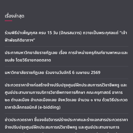
เรื่องล่าสุด
ร่วมพิธีบำเพ็ญกุศล ครบ 15 วัน (ปัณรสมวาร) ถวายเป็นพระกุศลแด่ “เจ้า
ฟ้าพัชรกิติยาภาฯ”
ประกาศมหาวิทยาลัยราชภัฏเลย เรื่อง การจำหน่ายครุภัณฑ์ยานพาหนะและ
ขนส่ง โดยวิธีขายทอดตลาด
มหาวิทยาลัยราชภัฏเลย ร่วมงานวันจักรี 6 เมษายน 2569
ประกวดราคาจ้างก่อสร้างจ้างปรับปรุงศูนย์ฝึกประสบการณ์วิชาชีพครู และ
ศูนย์ประสานงานการบริการวิชาชีพทางการศึกษา คณะครุศาสตร์ อาคาร
๒๓ ตำบลเมือง อำเภอเมืองเลย จังหวัดเลย จำนวน ๑ งาน ด้วยวิธีประกวด
ราคาอิเล็กทรอนิกส์ (e-bidding)
ข่าวประกวดราคา ชี้แจงข้อวิจารณ์ร่างประกาศและร่างเอกสารประกวดราคา
จ้างปรับปรุงศูนย์ฝึกประสบการณ์วิชาชีพครู และศูนย์ประสานงานการ