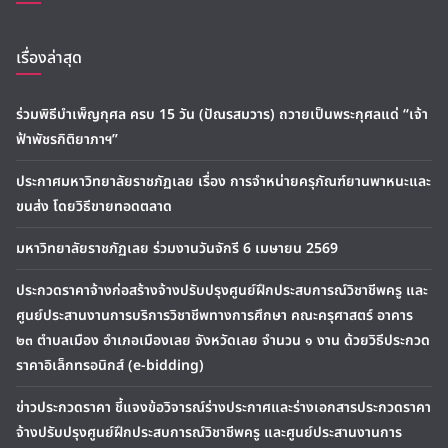
เรื่องล่าสุด
ร่วมพิธีบำเพ็ญกุศล ครบ 15 วัน (ปัณรสมวาร) ถวายเป็นพระกุศลแด่ “เจ้า
ฟ้าพัชรกิติยาภาฯ”
ประกาศมหาวิทยาลัยราชภัฏเลย เรื่อง การจำหน่ายครุภัณฑ์ยานพาหนะและ
ขนส่ง โดยวิธีขายทอดตลาด
มหาวิทยาลัยราชภัฏเลย ร่วมงานวันจักรี 6 เมษายน 2569
ประกวดราคาจ้างก่อสร้างจ้างปรับปรุงศูนย์ฝึกประสบการณ์วิชาชีพครู และ
ศูนย์ประสานงานการบริการวิชาชีพทางการศึกษา คณะครุศาสตร์ อาคาร
๒๓ ตำบลเมือง อำเภอเมืองเลย จังหวัดเลย จำนวน ๑ งาน ด้วยวิธีประกวด
ราคาอิเล็กทรอนิกส์ (e-bidding)
ข่าวประกวดราคา ชี้แจงข้อวิจารณ์ร่างประกาศและร่างเอกสารประกวดราคา
จ้างปรับปรุงศูนย์ฝึกประสบการณ์วิชาชีพครู และศูนย์ประสานงานการ