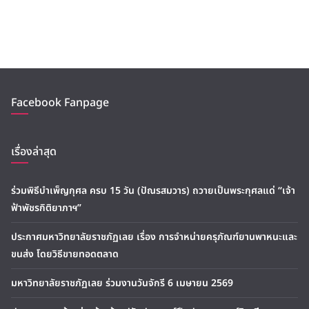
Facebook Fanpage
เรื่องล่าสุด
ร่วมพิธีบำเพ็ญกุศล ครบ 15 วัน (ปัณรสมวาร) ถวายเป็นพระกุศลแด่ “เจ้า
ฟ้าพัชรกิติยาภาฯ”
ประกาศมหาวิทยาลัยราชภัฏเลย เรื่อง การจำหน่ายครุภัณฑ์ยานพาหนะและ
ขนส่ง โดยวิธีขายทอดตลาด
มหาวิทยาลัยราชภัฏเลย ร่วมงานวันจักรี 6 เมษายน 2569