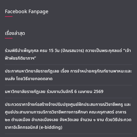
Facebook Fanpage
เรื่องล่าสุด
ร่วมพิธีบำเพ็ญกุศล ครบ 15 วัน (ปัณรสมวาร) ถวายเป็นพระกุศลแด่ “เจ้า
ฟ้าพัชรกิติยาภาฯ”
ประกาศมหาวิทยาลัยราชภัฏเลย เรื่อง การจำหน่ายครุภัณฑ์ยานพาหนะและ
ขนส่ง โดยวิธีขายทอดตลาด
มหาวิทยาลัยราชภัฏเลย ร่วมงานวันจักรี 6 เมษายน 2569
ประกวดราคาจ้างก่อสร้างจ้างปรับปรุงศูนย์ฝึกประสบการณ์วิชาชีพครู และ
ศูนย์ประสานงานการบริการวิชาชีพทางการศึกษา คณะครุศาสตร์ อาคาร
๒๓ ตำบลเมือง อำเภอเมืองเลย จังหวัดเลย จำนวน ๑ งาน ด้วยวิธีประกวด
ราคาอิเล็กทรอนิกส์ (e-bidding)