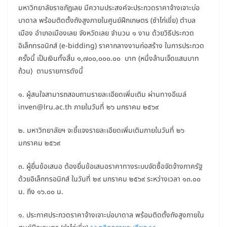
มหาวิทยาลัยราชภัฏเลย มีความประสงค์จะประกวดราคาจ้างเจาะบ่อ
บาดาล พร้อมติดตั้งถังสูงภายในศูนย์ฝึกเกษตร (ซำไก่เขี่ย) ตำบล
เมือง อำเภอเมืองเลย จังหวัดเลย จำนวน ๑ งาน ด้วยวิธีประกวด
อิเล็กทรอนิกส์ (e-bidding) ราคากลางงานก่อสร้าง ในการประกวด
ครั้งนี้ เป็นเงินทั้งสิ้น ๑,๗๐๐,๐๐๐.๐๐ บาท (หนึ่งล้านเจ็ดแสนบาท
ถ้วน) ตามรายการดังนี้
๑. ผู้สนใจสามารถสอบถามรายละเอียดเพิ่มเติม ผ่านทางอีเมล์
inven@lru.ac.th ภายในวันที่ ๒๖ มกราคม ๒๕๖๙
๒. มหาวิทยาลัยฯ จะชี้แจงรายละเอียดเพิ่มเติมภายในวันที่ ๒๖
มกราคม ๒๕๖๙
๓. ผู้ยื่นข้อเสนอ ต้องยื่นข้อเสนอราคาทางระบบจัดซื้อจัดจ้างภาครัฐ
ด้วยอิเล็กทรอนิกส์ ในวันที่ ๒๙ มกราคม ๒๕๖๙ ระหว่างเวลา ๑๓.๐๐
น. ถึง ๑๖.๐๐ น.
๑. ประกาศประกวดราคาจ้างเจาะบ่อบาดาล พร้อมติดตั้งถังสูงภายใน