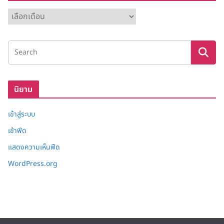
ค
ลั
ง
เ
ก็
บ
นิยาม
เข้าสู่ระบบ
เข้าฟีด
แสดงความเห็นฟีด
WordPress.org