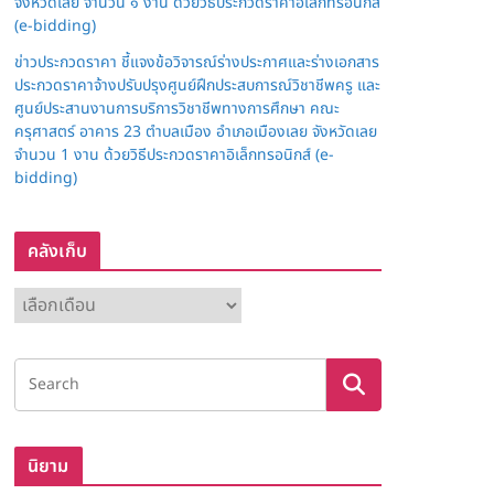
จังหวัดเลย จำนวน ๑ งาน ด้วยวิธีประกวดราคาอิเล็กทรอนิกส์
(e-bidding)
ข่าวประกวดราคา ชี้แจงข้อวิจารณ์ร่างประกาศและร่างเอกสาร
ประกวดราคาจ้างปรับปรุงศูนย์ฝึกประสบการณ์วิชาชีพครู และ
ศูนย์ประสานงานการบริการวิชาชีพทางการศึกษา คณะ
ครุศาสตร์ อาคาร 23 ตำบลเมือง อำเภอเมืองเลย จังหวัดเลย
จำนวน 1 งาน ด้วยวิธีประกวดราคาอิเล็กทรอนิกส์ (e-
bidding)
คลังเก็บ
ค
ลั
ง
เ
ก็
บ
นิยาม