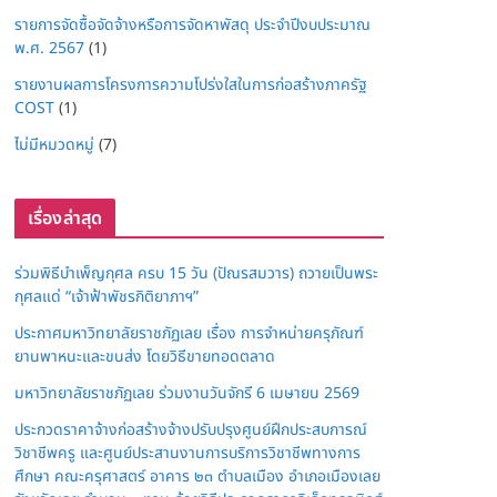
รายการจัดซื้อจัดจ้างหรือการจัดหาพัสดุ ประจำปีงบประมาณ
พ.ศ. 2567
(1)
รายงานผลการโครงการความโปร่งใสในการก่อสร้างภาครัฐ
COST
(1)
ไม่มีหมวดหมู่
(7)
เรื่องล่าสุด
ร่วมพิธีบำเพ็ญกุศล ครบ 15 วัน (ปัณรสมวาร) ถวายเป็นพระ
กุศลแด่ “เจ้าฟ้าพัชรกิติยาภาฯ”
ประกาศมหาวิทยาลัยราชภัฏเลย เรื่อง การจำหน่ายครุภัณฑ์
ยานพาหนะและขนส่ง โดยวิธีขายทอดตลาด
มหาวิทยาลัยราชภัฏเลย ร่วมงานวันจักรี 6 เมษายน 2569
ประกวดราคาจ้างก่อสร้างจ้างปรับปรุงศูนย์ฝึกประสบการณ์
วิชาชีพครู และศูนย์ประสานงานการบริการวิชาชีพทางการ
ศึกษา คณะครุศาสตร์ อาคาร ๒๓ ตำบลเมือง อำเภอเมืองเลย