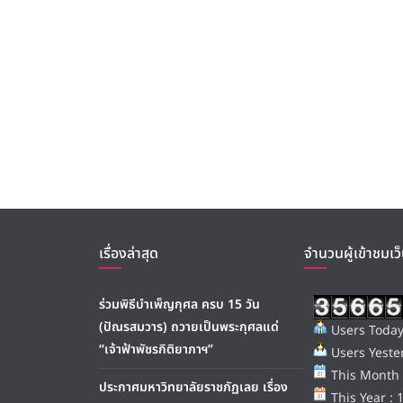
เรื่องล่าสุด
จำนวนผู้เข้าชมเว็
ร่วมพิธีบำเพ็ญกุศล ครบ 15 วัน
(ปัณรสมวาร) ถวายเป็นพระกุศลแด่
Users Today
“เจ้าฟ้าพัชรกิติยาภาฯ”
Users Yester
This Month 
ประกาศมหาวิทยาลัยราชภัฏเลย เรื่อง
This Year : 