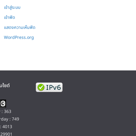
เข้าสู่ระบบ
เข้าฟีด
แสดงความเห็นฟีด
WordPress.org
บไซต์
 : 363
day : 749
: 4013
129901