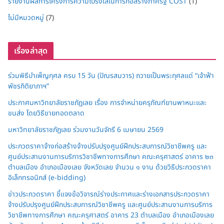
รายงานผลการโครงการความโปร่งใสในการก่อสร้างภาครัฐ COST
(1)
ไม่มีหมวดหมู่
(7)
เรื่องล่าสุด
ร่วมพิธีบำเพ็ญกุศล ครบ 15 วัน (ปัณรสมวาร) ถวายเป็นพระกุศลแด่ “เจ้าฟ้า
พัชรกิติยาภาฯ”
ประกาศมหาวิทยาลัยราชภัฏเลย เรื่อง การจำหน่ายครุภัณฑ์ยานพาหนะและ
ขนส่ง โดยวิธีขายทอดตลาด
มหาวิทยาลัยราชภัฏเลย ร่วมงานวันจักรี 6 เมษายน 2569
ประกวดราคาจ้างก่อสร้างจ้างปรับปรุงศูนย์ฝึกประสบการณ์วิชาชีพครู และ
ศูนย์ประสานงานการบริการวิชาชีพทางการศึกษา คณะครุศาสตร์ อาคาร ๒๓
ตำบลเมือง อำเภอเมืองเลย จังหวัดเลย จำนวน ๑ งาน ด้วยวิธีประกวดราคา
อิเล็กทรอนิกส์ (e-bidding)
ข่าวประกวดราคา ชี้แจงข้อวิจารณ์ร่างประกาศและร่างเอกสารประกวดราคา
จ้างปรับปรุงศูนย์ฝึกประสบการณ์วิชาชีพครู และศูนย์ประสานงานการบริการ
วิชาชีพทางการศึกษา คณะครุศาสตร์ อาคาร 23 ตำบลเมือง อำเภอเมืองเลย