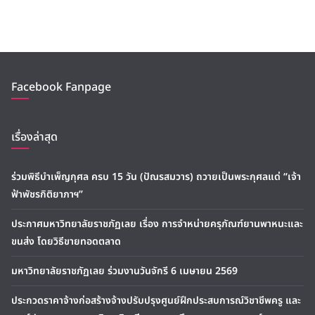
Facebook Fanpage
เรื่องล่าสุด
ร่วมพิธีบำเพ็ญกุศล ครบ 15 วัน (ปัณรสมวาร) ถวายเป็นพระกุศลแด่ “เจ้า
ฟ้าพัชรกิติยาภาฯ”
ประกาศมหาวิทยาลัยราชภัฏเลย เรื่อง การจำหน่ายครุภัณฑ์ยานพาหนะและ
ขนส่ง โดยวิธีขายทอดตลาด
มหาวิทยาลัยราชภัฏเลย ร่วมงานวันจักรี 6 เมษายน 2569
ประกวดราคาจ้างก่อสร้างจ้างปรับปรุงศูนย์ฝึกประสบการณ์วิชาชีพครู และ