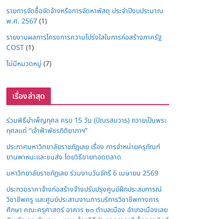
รายการจัดซื้อจัดจ้างหรือการจัดหาพัสดุ ประจำปีงบประมาณ
พ.ศ. 2567
(1)
รายงานผลการโครงการความโปร่งใสในการก่อสร้างภาครัฐ
COST
(1)
ไม่มีหมวดหมู่
(7)
เรื่องล่าสุด
ร่วมพิธีบำเพ็ญกุศล ครบ 15 วัน (ปัณรสมวาร) ถวายเป็นพระ
กุศลแด่ “เจ้าฟ้าพัชรกิติยาภาฯ”
ประกาศมหาวิทยาลัยราชภัฏเลย เรื่อง การจำหน่ายครุภัณฑ์
ยานพาหนะและขนส่ง โดยวิธีขายทอดตลาด
มหาวิทยาลัยราชภัฏเลย ร่วมงานวันจักรี 6 เมษายน 2569
ประกวดราคาจ้างก่อสร้างจ้างปรับปรุงศูนย์ฝึกประสบการณ์
วิชาชีพครู และศูนย์ประสานงานการบริการวิชาชีพทางการ
ศึกษา คณะครุศาสตร์ อาคาร ๒๓ ตำบลเมือง อำเภอเมืองเลย