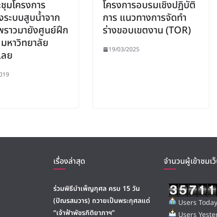
ชุมโครงการ
โครงการอบรมเชิงปฏิบัติ
างระบบสูบน้ำจาก
การ แนวทางการจัดทำ
ำพราวมายังศูนย์ฝึก
ร่างขอบเขตงาน (TOR)
มหาวิทยาลัย
19/03/2025
เลย
019
เรื่องล่าสุด
จำนวนผู้เข้าชมเว็
ร่วมพิธีบำเพ็ญกุศล ครบ 15 วัน
(ปัณรสมวาร) ถวายเป็นพระกุศลแด่
Users Today
“เจ้าฟ้าพัชรกิติยาภาฯ”
Users Yester