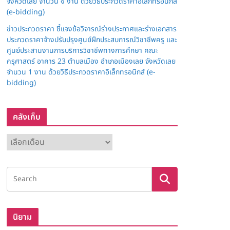
จังหวัดเลย จำนวน ๑ งาน ด้วยวิธีประกวดราคาอิเล็กทรอนิกส์
(e-bidding)
ข่าวประกวดราคา ชี้แจงข้อวิจารณ์ร่างประกาศและร่างเอกสาร
ประกวดราคาจ้างปรับปรุงศูนย์ฝึกประสบการณ์วิชาชีพครู และ
ศูนย์ประสานงานการบริการวิชาชีพทางการศึกษา คณะ
ครุศาสตร์ อาคาร 23 ตำบลเมือง อำเภอเมืองเลย จังหวัดเลย
จำนวน 1 งาน ด้วยวิธีประกวดราคาอิเล็กทรอนิกส์ (e-
bidding)
คลังเก็บ
ค
ลั
ง
เ
ก็
บ
นิยาม