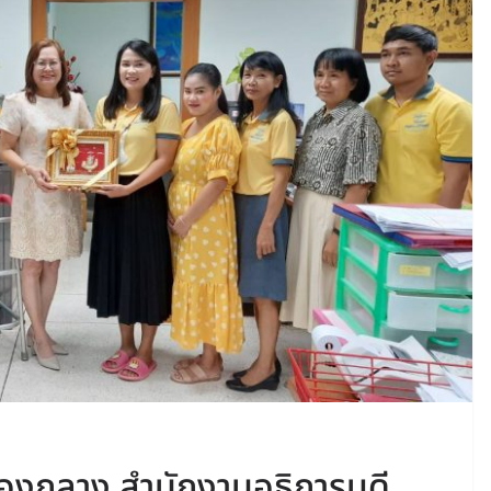
กองกลาง สำนักงานอธิการบดี