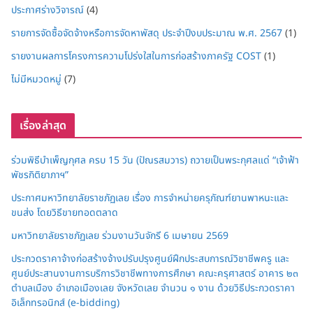
ประกาศร่างวิจารณ์
(4)
รายการจัดซื้อจัดจ้างหรือการจัดหาพัสดุ ประจำปีงบประมาณ พ.ศ. 2567
(1)
รายงานผลการโครงการความโปร่งใสในการก่อสร้างภาครัฐ COST
(1)
ไม่มีหมวดหมู่
(7)
เรื่องล่าสุด
ร่วมพิธีบำเพ็ญกุศล ครบ 15 วัน (ปัณรสมวาร) ถวายเป็นพระกุศลแด่ “เจ้าฟ้า
พัชรกิติยาภาฯ”
ประกาศมหาวิทยาลัยราชภัฏเลย เรื่อง การจำหน่ายครุภัณฑ์ยานพาหนะและ
ขนส่ง โดยวิธีขายทอดตลาด
มหาวิทยาลัยราชภัฏเลย ร่วมงานวันจักรี 6 เมษายน 2569
ประกวดราคาจ้างก่อสร้างจ้างปรับปรุงศูนย์ฝึกประสบการณ์วิชาชีพครู และ
ศูนย์ประสานงานการบริการวิชาชีพทางการศึกษา คณะครุศาสตร์ อาคาร ๒๓
ตำบลเมือง อำเภอเมืองเลย จังหวัดเลย จำนวน ๑ งาน ด้วยวิธีประกวดราคา
อิเล็กทรอนิกส์ (e-bidding)