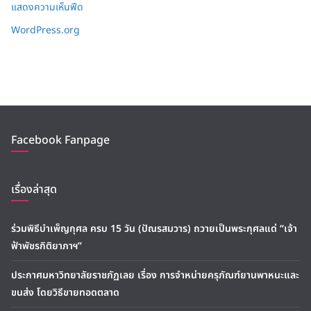
แสดงความเห็นฟีด
WordPress.org
Facebook Fanpage
เรื่องล่าสุด
ร่วมพิธีบำเพ็ญกุศล ครบ 15 วัน (ปัณรสมวาร) ถวายเป็นพระกุศลแด่ “เจ้า
ฟ้าพัชรกิติยาภาฯ”
ประกาศมหาวิทยาลัยราชภัฏเลย เรื่อง การจำหน่ายครุภัณฑ์ยานพาหนะและ
ขนส่ง โดยวิธีขายทอดตลาด