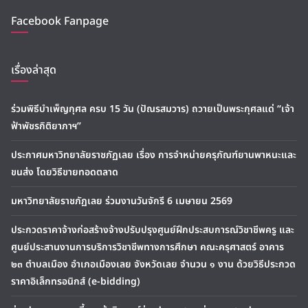
Facebook Fanpage
เรื่องล่าสุด
ร่วมพิธีบำเพ็ญกุศล ครบ 15 วัน (ปัณรสมวาร) ถวายเป็นพระกุศลแด่ “เจ้า
ฟ้าพัชรกิติยาภาฯ”
ประกาศมหาวิทยาลัยราชภัฏเลย เรื่อง การจำหน่ายครุภัณฑ์ยานพาหนะและ
ขนส่ง โดยวิธีขายทอดตลาด
มหาวิทยาลัยราชภัฏเลย ร่วมงานวันจักรี 6 เมษายน 2569
ประกวดราคาจ้างก่อสร้างจ้างปรับปรุงศูนย์ฝึกประสบการณ์วิชาชีพครู และ
ศูนย์ประสานงานการบริการวิชาชีพทางการศึกษา คณะครุศาสตร์ อาคาร
๒๓ ตำบลเมือง อำเภอเมืองเลย จังหวัดเลย จำนวน ๑ งาน ด้วยวิธีประกวด
ราคาอิเล็กทรอนิกส์ (e-bidding)