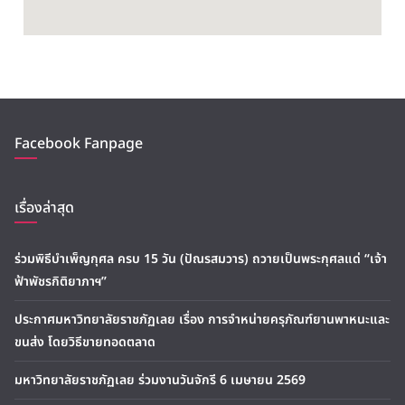
Facebook Fanpage
เรื่องล่าสุด
ร่วมพิธีบำเพ็ญกุศล ครบ 15 วัน (ปัณรสมวาร) ถวายเป็นพระกุศลแด่ “เจ้า
ฟ้าพัชรกิติยาภาฯ”
ประกาศมหาวิทยาลัยราชภัฏเลย เรื่อง การจำหน่ายครุภัณฑ์ยานพาหนะและ
ขนส่ง โดยวิธีขายทอดตลาด
มหาวิทยาลัยราชภัฏเลย ร่วมงานวันจักรี 6 เมษายน 2569