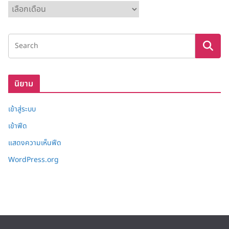
ค
ลั
ง
เ
ก็
บ
นิยาม
เข้าสู่ระบบ
เข้าฟีด
แสดงความเห็นฟีด
WordPress.org