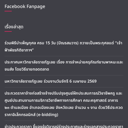
Facebook Fanpage
เรื่องล่าสุด
ร่วมพิธีบำเพ็ญกุศล ครบ 15 วัน (ปัณรสมวาร) ถวายเป็นพระกุศลแด่ “เจ้า
ฟ้าพัชรกิติยาภาฯ”
ประกาศมหาวิทยาลัยราชภัฏเลย เรื่อง การจำหน่ายครุภัณฑ์ยานพาหนะและ
ขนส่ง โดยวิธีขายทอดตลาด
มหาวิทยาลัยราชภัฏเลย ร่วมงานวันจักรี 6 เมษายน 2569
ประกวดราคาจ้างก่อสร้างจ้างปรับปรุงศูนย์ฝึกประสบการณ์วิชาชีพครู และ
ศูนย์ประสานงานการบริการวิชาชีพทางการศึกษา คณะครุศาสตร์ อาคาร
๒๓ ตำบลเมือง อำเภอเมืองเลย จังหวัดเลย จำนวน ๑ งาน ด้วยวิธีประกวด
ราคาอิเล็กทรอนิกส์ (e-bidding)
ข่าวประกวดราคา ชี้แจงข้อวิจารณ์ร่างประกาศและร่างเอกสารประกวดราคา