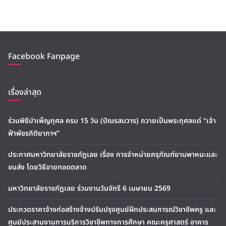
Facebook Fanpage
เรื่องล่าสุด
ร่วมพิธีบำเพ็ญกุศล ครบ 15 วัน (ปัณรสมวาร) ถวายเป็นพระกุศลแด่ “เจ้า
ฟ้าพัชรกิติยาภาฯ”
ประกาศมหาวิทยาลัยราชภัฏเลย เรื่อง การจำหน่ายครุภัณฑ์ยานพาหนะและ
ขนส่ง โดยวิธีขายทอดตลาด
มหาวิทยาลัยราชภัฏเลย ร่วมงานวันจักรี 6 เมษายน 2569
ประกวดราคาจ้างก่อสร้างจ้างปรับปรุงศูนย์ฝึกประสบการณ์วิชาชีพครู และ
ศูนย์ประสานงานการบริการวิชาชีพทางการศึกษา คณะครุศาสตร์ อาคาร