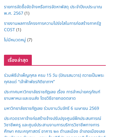
รายการจัดซื้อจัดจ้างหรือการจัดหาพัสดุ ประจำปีงบประมาณ
พ.ศ. 2567
(1)
รายงานผลการโครงการความโปร่งใสในการก่อสร้างภาครัฐ
COST
(1)
ไม่มีหมวดหมู่
(7)
เรื่องล่าสุด
ร่วมพิธีบำเพ็ญกุศล ครบ 15 วัน (ปัณรสมวาร) ถวายเป็นพระ
กุศลแด่ “เจ้าฟ้าพัชรกิติยาภาฯ”
ประกาศมหาวิทยาลัยราชภัฏเลย เรื่อง การจำหน่ายครุภัณฑ์
ยานพาหนะและขนส่ง โดยวิธีขายทอดตลาด
มหาวิทยาลัยราชภัฏเลย ร่วมงานวันจักรี 6 เมษายน 2569
ประกวดราคาจ้างก่อสร้างจ้างปรับปรุงศูนย์ฝึกประสบการณ์
วิชาชีพครู และศูนย์ประสานงานการบริการวิชาชีพทางการ
ศึกษา คณะครุศาสตร์ อาคาร ๒๓ ตำบลเมือง อำเภอเมืองเลย