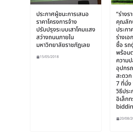
ประกาศผู้ชนะการเสนอ
“ร่างร
ราคาโครงการจ้าง
คุณลัก
ปรับปรุงระบบเสาโคมแสง
ประกา
สว่างถนนภายใน
ร่างเอ
มหาวิทยาลัยราชภัฏเลย
ซื้อ รถ
พร้อมต
15/05/2018
ความป
อุปกร
สะดวก 
7 ที่นั
วิธีปร
อิเล็กท
biddin
20/08/2