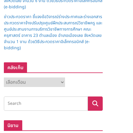
จังหวัดเลย จำนวน ๑ งาน ด้วยวิธีประกวดราคาอิเล็กทรอนิกส์
(e-bidding)
ข่าวประกวดราคา ชี้แจงข้อวิจารณ์ร่างประกาศและร่างเอกสาร
ประกวดราคาจ้างปรับปรุงศูนย์ฝึกประสบการณ์วิชาชีพครู และ
ศูนย์ประสานงานการบริการวิชาชีพทางการศึกษา คณะ
ครุศาสตร์ อาคาร 23 ตำบลเมือง อำเภอเมืองเลย จังหวัดเลย
จำนวน 1 งาน ด้วยวิธีประกวดราคาอิเล็กทรอนิกส์ (e-
bidding)
คลังเก็บ
ค
ลั
ง
เ
ก็
บ
นิยาม