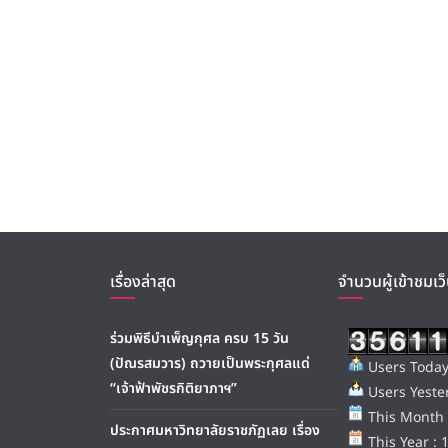
เรื่องล่าสุด
จำนวนผู้เข้าชมเว็
ร่วมพิธีบำเพ็ญกุศล ครบ 15 วัน
(ปัณรสมวาร) ถวายเป็นพระกุศลแด่
Users Today
“เจ้าฟ้าพัชรกิติยาภาฯ”
Users Yester
This Month 
ประกาศมหาวิทยาลัยราชภัฏเลย เรื่อง
This Year : 