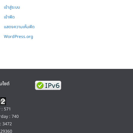
เข้าสู่ระบบ
เข้าฟีด
แสดงความเห็นฟีด
WordPress.org
บไซต์
 : 571
day : 740
: 3472
129360