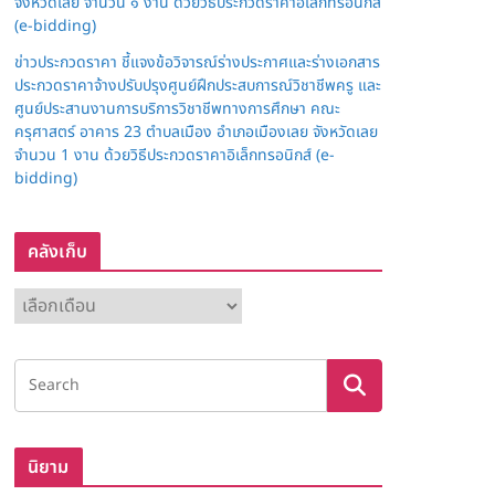
จังหวัดเลย จำนวน ๑ งาน ด้วยวิธีประกวดราคาอิเล็กทรอนิกส์
(e-bidding)
ข่าวประกวดราคา ชี้แจงข้อวิจารณ์ร่างประกาศและร่างเอกสาร
ประกวดราคาจ้างปรับปรุงศูนย์ฝึกประสบการณ์วิชาชีพครู และ
ศูนย์ประสานงานการบริการวิชาชีพทางการศึกษา คณะ
ครุศาสตร์ อาคาร 23 ตำบลเมือง อำเภอเมืองเลย จังหวัดเลย
จำนวน 1 งาน ด้วยวิธีประกวดราคาอิเล็กทรอนิกส์ (e-
bidding)
คลังเก็บ
ค
ลั
ง
เ
ก็
บ
นิยาม