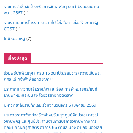
รายการจัดซื้อจัดจ้างหรือการจัดหาพัสดุ ประจำปีงบประมาณ
พ.ศ. 2567
(1)
รายงานผลการโครงการความโปร่งใสในการก่อสร้างภาครัฐ
COST
(1)
ไม่มีหมวดหมู่
(7)
เรื่องล่าสุด
ร่วมพิธีบำเพ็ญกุศล ครบ 15 วัน (ปัณรสมวาร) ถวายเป็นพระ
กุศลแด่ “เจ้าฟ้าพัชรกิติยาภาฯ”
ประกาศมหาวิทยาลัยราชภัฏเลย เรื่อง การจำหน่ายครุภัณฑ์
ยานพาหนะและขนส่ง โดยวิธีขายทอดตลาด
มหาวิทยาลัยราชภัฏเลย ร่วมงานวันจักรี 6 เมษายน 2569
ประกวดราคาจ้างก่อสร้างจ้างปรับปรุงศูนย์ฝึกประสบการณ์
วิชาชีพครู และศูนย์ประสานงานการบริการวิชาชีพทางการ
ศึกษา คณะครุศาสตร์ อาคาร ๒๓ ตำบลเมือง อำเภอเมืองเลย