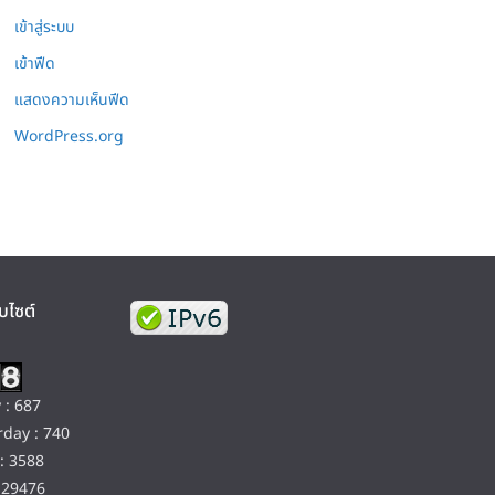
เข้าสู่ระบบ
เข้าฟีด
แสดงความเห็นฟีด
WordPress.org
บไซต์
 : 687
day : 740
: 3588
129476