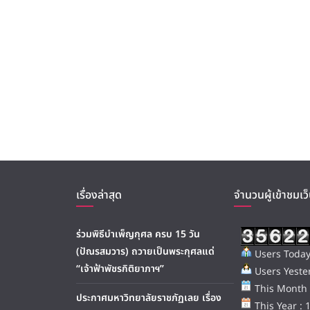
เรื่องล่าสุด
จำนวนผู้เข้าชมเว็
ร่วมพิธีบำเพ็ญกุศล ครบ 15 วัน
(ปัณรสมวาร) ถวายเป็นพระกุศลแด่
Users Today
“เจ้าฟ้าพัชรกิติยาภาฯ”
Users Yester
This Month 
ประกาศมหาวิทยาลัยราชภัฏเลย เรื่อง
This Year : 