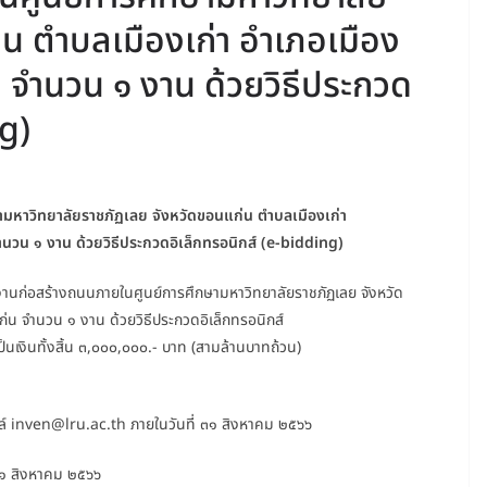
น ตำบลเมืองเก่า อำเภอเมือง
 จำนวน ๑ งาน ด้วยวิธีประกวด
ng)
ามหาวิทยาลัยราชภัฏเลย จังหวัดขอนแก่น ตำบลเมืองเก่า
นวน ๑ งาน ด้วยวิธีประกวดอิเล็กทรอนิกส์ (e-bidding)
านก่อสร้างถนนภายในศูนย์การศึกษามหาวิทยาลัยราชภัฏเลย จังหวัด
่น จำนวน ๑ งาน ด้วยวิธีประกวดอิเล็กทรอนิกส์
นเงินทั้งสิ้น ๓,๐๐๐,๐๐๐.- บาท (สามล้านบาทถ้วน)
มล์ inven@lru.ac.th ภายในวันที่ ๓๑ สิงหาคม ๒๕๖๖
 ๓๑ สิงหาคม ๒๕๖๖