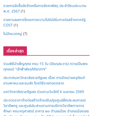
รายการจัดซื้อจัดจ้างหรือการจัดหาพัสดุ ประจำปีงบประมาณ
พ.ศ. 2567
(1)
รายงานผลการโครงการความโปร่งใสในการก่อสร้างภาครัฐ
COST
(1)
ไม่มีหมวดหมู่
(7)
เรื่องล่าสุด
ร่วมพิธีบำเพ็ญกุศล ครบ 15 วัน (ปัณรสมวาร) ถวายเป็นพระ
กุศลแด่ “เจ้าฟ้าพัชรกิติยาภาฯ”
ประกาศมหาวิทยาลัยราชภัฏเลย เรื่อง การจำหน่ายครุภัณฑ์
ยานพาหนะและขนส่ง โดยวิธีขายทอดตลาด
มหาวิทยาลัยราชภัฏเลย ร่วมงานวันจักรี 6 เมษายน 2569
ประกวดราคาจ้างก่อสร้างจ้างปรับปรุงศูนย์ฝึกประสบการณ์
วิชาชีพครู และศูนย์ประสานงานการบริการวิชาชีพทางการ
ศึกษา คณะครุศาสตร์ อาคาร ๒๓ ตำบลเมือง อำเภอเมืองเลย