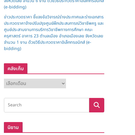
จังหวัดเลย จำนวน ๑ งาน ด้วยวิธีประกวดราคาอิเล็กทรอนิกส์
(e-bidding)
ข่าวประกวดราคา ชี้แจงข้อวิจารณ์ร่างประกาศและร่างเอกสาร
ประกวดราคาจ้างปรับปรุงศูนย์ฝึกประสบการณ์วิชาชีพครู และ
ศูนย์ประสานงานการบริการวิชาชีพทางการศึกษา คณะ
ครุศาสตร์ อาคาร 23 ตำบลเมือง อำเภอเมืองเลย จังหวัดเลย
จำนวน 1 งาน ด้วยวิธีประกวดราคาอิเล็กทรอนิกส์ (e-
bidding)
คลังเก็บ
ค
ลั
ง
เ
ก็
บ
นิยาม