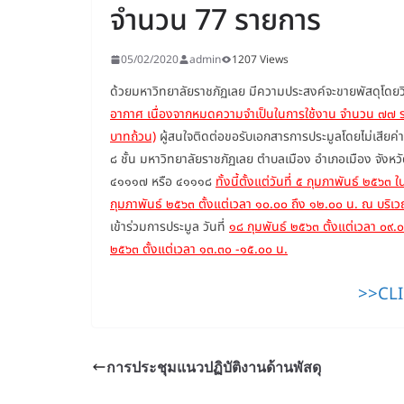
จำนวน 77 รายการ
05/02/2020
admin
1207 Views
ด้วยมหาวิทยาลัยราชภัฏเลย มีความประสงค์จะขายพัสดุโดย
อากาศ เนื่องจากหมดความจำเป็นในการใช้งาน จำนวน ๗๗ 
บาทถ้วน)
ผู้สนใจติดต่อขอรับเอกสารการประมูลโดยไม่เสียค่า
๘ ชั้น มหาวิทยาลัยราชภัฏเลย ตำบลเมือง อำเภอเมือง จัง
๔๑๑๑๗ หรือ ๔๑๑๑๘
ทั้งนี้ตั้งแต่วันที่ ๕ กุมภาพันธ์ ๒๕
กุมภาพันธ์ ๒๕๖๓ ตั้งแต่เวลา ๑๐.๐๐ ถึง ๑๒.๐๐ น. ณ บริเว
เข้าร่วมการประมูล วันที่
๑๘ กุมพันธ์ ๒๕๖๓ ตั้งแต่เวลา ๐๙.
๒๕๖๓ ตั้งแต่เวลา ๑๓.๓๐ -๑๕.๐๐ น.
>>CLI
การประชุมแนวปฏิบัติงานด้านพัสดุ