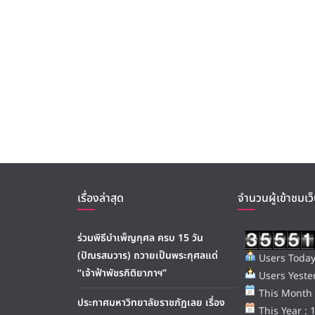
เรื่องล่าสุด
จำนวนผู้เข้าชมเว็
ร่วมพิธีบำเพ็ญกุศล ครบ 15 วัน
(ปัณรสมวาร) ถวายเป็นพระกุศลแด่
Users Today
“เจ้าฟ้าพัชรกิติยาภาฯ”
Users Yester
This Month 
ประกาศมหาวิทยาลัยราชภัฏเลย เรื่อง
This Year : 