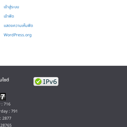
เข้าสู่ระบบ
เข้าฟีด
แสดงความเห็นฟีด
WordPress.org
บไซต์
 : 716
day : 791
: 2877
128765