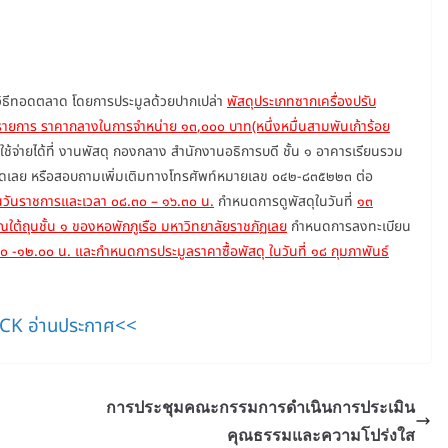
วิธีทอดตลาด โดยการประมูลด้วยปากเปล่า
พัสดุประเภทซากเครื่องปรับ
รายการ ราคากลางในการจำหน่าย ๑๓
,๐๐๐ บาท(หนึ่งหมื่นสามพันเก้าร้อย
ใช้จ่ายได้ที่ งานพัสดุ กองกลาง สำนักงานอธิการบดี ชั้น ๑ อาคารเรียนรวม
หวัดเลย หรือสอบถามเพิ่มเติมทางโทรศัพท์หมายเลข ๐๔๒-๘๓๕๒๒๓ ต่อ
๖๓ ในวันราชการและเวลา ๐๘.๓๐ – ๑๖.๓๐ น.
กำหนดการดูพัสดุในวันที่
๑๓
ณใต้ถุนชั้น ๑ ของหอพักภูเรือ มหาวิทยาลัยราชภัฏเลย
กำหนดการลงทะเบียน
๐๐ -๑๒.๐๐ น. และกำหนดการประมูลราคาซื้อพัสดุ ในวันที่ ๑๘ กุมภาพันธ์
CK อ่านประกาศ<<
การประชุมคณะกรรมการดำเนินการประเมิน
คุณธรรมและความโปร่งใส