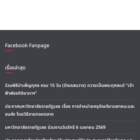
Facebook Fanpage
เรื่องล่าสุด
ร่วมพิธีบำเพ็ญกุศล ครบ 15 วัน (ปัณรสมวาร) ถวายเป็นพระกุศลแด่ “เจ้า
ฟ้าพัชรกิติยาภาฯ”
ประกาศมหาวิทยาลัยราชภัฏเลย เรื่อง การจำหน่ายครุภัณฑ์ยานพาหนะและ
ขนส่ง โดยวิธีขายทอดตลาด
มหาวิทยาลัยราชภัฏเลย ร่วมงานวันจักรี 6 เมษายน 2569