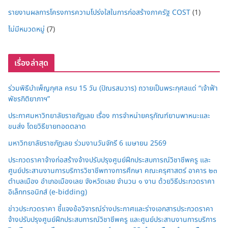
รายงานผลการโครงการความโปร่งใสในการก่อสร้างภาครัฐ COST
(1)
ไม่มีหมวดหมู่
(7)
เรื่องล่าสุด
ร่วมพิธีบำเพ็ญกุศล ครบ 15 วัน (ปัณรสมวาร) ถวายเป็นพระกุศลแด่ “เจ้าฟ้า
พัชรกิติยาภาฯ”
ประกาศมหาวิทยาลัยราชภัฏเลย เรื่อง การจำหน่ายครุภัณฑ์ยานพาหนะและ
ขนส่ง โดยวิธีขายทอดตลาด
มหาวิทยาลัยราชภัฏเลย ร่วมงานวันจักรี 6 เมษายน 2569
ประกวดราคาจ้างก่อสร้างจ้างปรับปรุงศูนย์ฝึกประสบการณ์วิชาชีพครู และ
ศูนย์ประสานงานการบริการวิชาชีพทางการศึกษา คณะครุศาสตร์ อาคาร ๒๓
ตำบลเมือง อำเภอเมืองเลย จังหวัดเลย จำนวน ๑ งาน ด้วยวิธีประกวดราคา
อิเล็กทรอนิกส์ (e-bidding)
ข่าวประกวดราคา ชี้แจงข้อวิจารณ์ร่างประกาศและร่างเอกสารประกวดราคา
จ้างปรับปรุงศูนย์ฝึกประสบการณ์วิชาชีพครู และศูนย์ประสานงานการบริการ